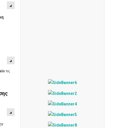
κη
είο
τις
σης
Την