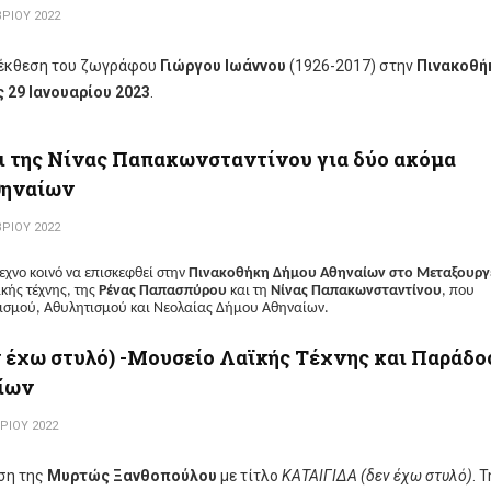
ΡΊΟΥ 2022
 έκθεση του ζωγράφου
Γιώργου Ιωάννου
(1926-2017) στην
Πινακοθή
ς 29 Ιανουαρίου 2023
.
αι της Νίνας Παπακωνσταντίνου για δύο ακόμα
θηναίων
ΡΊΟΥ 2022
εχνο κοινό να επισκεφθεί στην
Πινακοθήκη Δήμου Αθηναίων στο Μεταξουργ
κής τέχνης, της
Ρένας Παπασπύρου
και τη
Νίνας Παπακωνσταντίνου
, π
ου
τισμού, Αθυλητισμού και Νεολαίας Δήμου Αθηναίων.
έχω στυλό) -Μουσείο Λαϊκής Τέχνης και Παράδο
αίων
ΡΊΟΥ 2022
εση της
Μυρτώς Ξανθοπούλου
με τίτλο
ΚΑΤΑΙΓΙΔΑ (δεν έχω στυλό)
. 