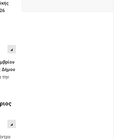
ϊκής
26
εμβρίου
ς Δήμου
ε την
θριος
Κέντρο