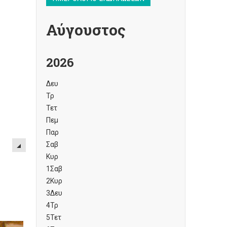
Αύγουστος
2026
Δευ
Τρ
Τετ
Πεμ
Παρ
Σαβ
Κυρ
1
Σαβ
2
Κυρ
3
Δευ
4
Τρ
5
Τετ