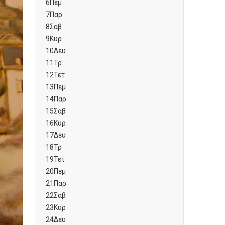
6
Πεμ
7
Παρ
8
Σαβ
9
Κυρ
10
Δευ
11
Τρ
12
Τετ
13
Πεμ
14
Παρ
15
Σαβ
16
Κυρ
17
Δευ
18
Τρ
19
Τετ
20
Πεμ
21
Παρ
22
Σαβ
23
Κυρ
24
Δευ