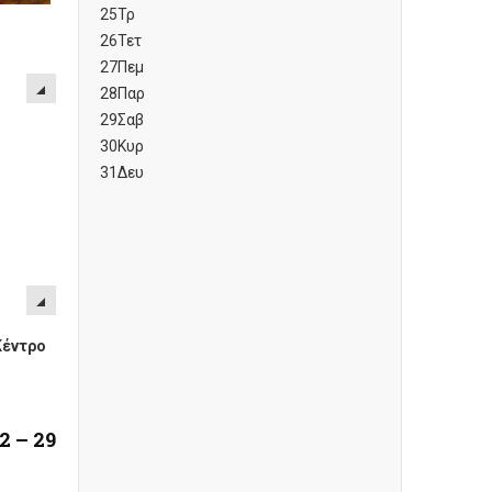
25
Τρ
26
Τετ
27
Πεμ
28
Παρ
29
Σαβ
30
Κυρ
31
Δευ
έντρο
2 – 29