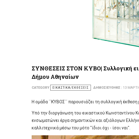
ΣΥΝΘΕΣΕΙΣ ΣΤΟΝ ΚΥΒΟ| Συλλογική εικ
Δήμου Αθηναίων
CATEGORY
ΕΙΚΑΣΤΙΚΆ/ΕΚΘΈΣΕΙΣ
ΔΗΜΟΣΙΕΎΘΗΚΕ :
13 ΜΑΡΤΊ
Η ομάδα ΄΄ΚΎΒΟΣ΄΄ παρουσιάζει τη συλλογική έκθεση 
Υπό την διοργάνωση του εικαστικού Κωνσταντίνου Κο
ενσωματώνει έργα σημαντικών και αξιόλογων Ελλήνω
καλλιτεχνικά μέσω του μότο "ίδιοι όχι - ίσοι ναι".