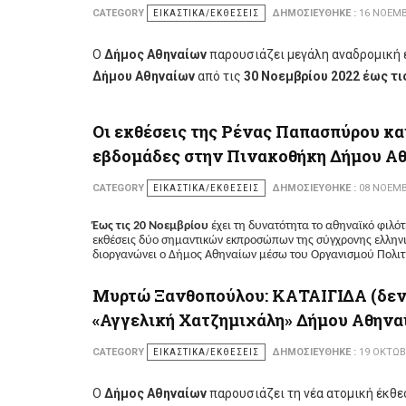
CATEGORY
ΕΙΚΑΣΤΙΚΆ/ΕΚΘΈΣΕΙΣ
ΔΗΜΟΣΙΕΎΘΗΚΕ :
16 ΝΟΕΜΒ
Ο
Δήμος Αθηναίων
παρουσιάζει μεγάλη αναδρομική
Δήμου Αθηναίων
από τις
30 Νοεμβρίου 2022 έως τι
Οι εκθέσεις της Ρένας Παπασπύρου κ
εβδομάδες στην Πινακοθήκη Δήμου Α
CATEGORY
ΕΙΚΑΣΤΙΚΆ/ΕΚΘΈΣΕΙΣ
ΔΗΜΟΣΙΕΎΘΗΚΕ :
08 ΝΟΕΜΒ
Έως τις 20 Νοεμβρίου
έχει τη δυνατότητα το αθηναϊκό φιλότ
εκθέσεις δύο σημαντικών εκπροσώπων της σύγχρονης ελληνι
διοργανώνει ο Δήμος Αθηναίων μέσω του Οργανισμού Πολι
Μυρτώ Ξανθοπούλου: ΚΑΤΑΙΓΙΔΑ (δεν 
«Αγγελική Χατζημιχάλη» Δήμου Αθην
CATEGORY
ΕΙΚΑΣΤΙΚΆ/ΕΚΘΈΣΕΙΣ
ΔΗΜΟΣΙΕΎΘΗΚΕ :
19 ΟΚΤΩΒ
Ο
Δήμος Αθηναίων
παρουσιάζει τη νέα ατομική έκθ