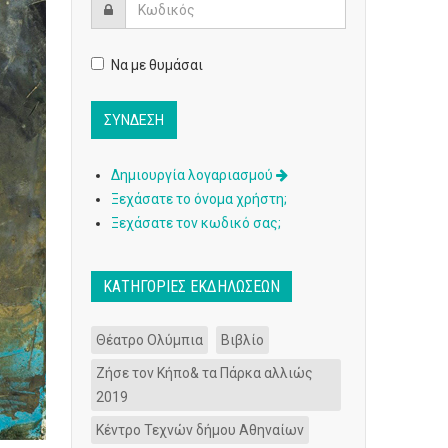
Να με θυμάσαι
Δημιουργία λογαριασμού
Ξεχάσατε το όνομα χρήστη;
Ξεχάσατε τον κωδικό σας;
ΚΑΤΗΓΟΡΊΕΣ ΕΚΔΗΛΏΣΕΩΝ
Θέατρο Ολύμπια
Βιβλίο
Ζήσε τον Κήπο& τα Πάρκα αλλιώς
2019
Κέντρο Τεχνών δήμου Αθηναίων