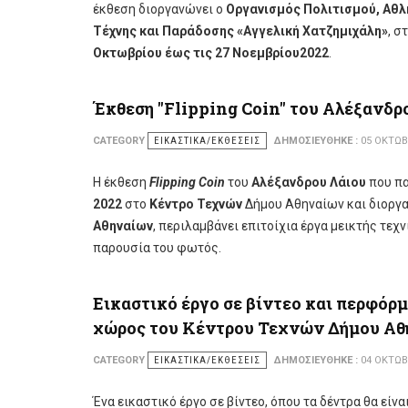
έκθεση διοργανώνει ο
Οργανισμός Πολιτισμού, Αθλ
Τέχνης και Παράδοσης «Αγγελική Χατζημιχάλη»
, σ
Οκτωβρίου έως τις 27 Νοεμβρίου
2022
.
Έκθεση "Flipping Coin" του Αλέξανδ
CATEGORY
ΕΙΚΑΣΤΙΚΆ/ΕΚΘΈΣΕΙΣ
ΔΗΜΟΣΙΕΎΘΗΚΕ :
05 ΟΚΤΩΒ
Η έκθεση
Flipping Coin
του
Αλέξανδρου Λάιου
που πα
2022
στο
Κέντρο Τεχνών
Δήμου Αθηναίων και διοργ
Αθηναίων
, περιλαμβάνει
επιτοίχια έργα μεικτής τεχν
παρουσία του φωτός.
Εικαστικό έργο σε βίντεο και περφόρμα
χώρος του Κέντρου Τεχνών Δήμου Α
CATEGORY
ΕΙΚΑΣΤΙΚΆ/ΕΚΘΈΣΕΙΣ
ΔΗΜΟΣΙΕΎΘΗΚΕ :
04 ΟΚΤΩΒ
Ένα εικαστικό έργο σε βίντεο, όπου τα δέντρα θα εί