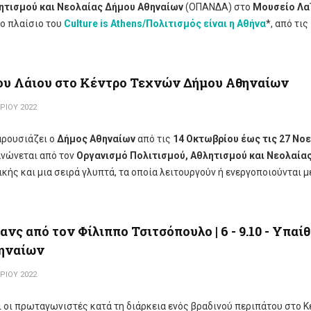
ητισμού και Νεολαίας Δήμου Αθηναίων
(ΟΠΑΝΔΑ) στο
Μουσείο Λα
το πλαίσιο του
Culture
is
Athens
/Πολιτισμός είναι η Αθήνα
*, από τις
ρου Λάιου στο Κέντρο Τεχνών Δήμου Αθηναίων
ΡΊΟΥ 2022
ρουσιάζει ο
Δήμος Αθηναίων
από τις
14 Οκτωβρίου έως τις 27 Νο
ανώνεται από τον
Οργανισμό Πολιτισμού, Αθλητισμού και Νεολαία
ικής και μια σειρά γλυπτά, τα οποία λειτουργούν ή ενεργοποιούνται μ
νς από τον Φίλιππο Τσιτσόπουλο | 6 - 9.10 - Υπαί
θηναίων
ΡΊΟΥ 2022
ναι οι πρωταγωνιστές κατά τη διάρκεια ενός βραδινού περιπάτου στο 