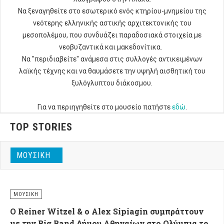
Να ξεναγηθείτε στο εσωτερικό ενός κτηρίου-μνημείου της
νεότερης ελληνικής αστικής αρχιτεκτονικής του
μεσοπολέμου, που συνδυάζει παραδοσιακά στοιχεία με
νεοβυζαντικά και μακεδονίτικα.
Να "περιδιαβείτε" ανάμεσα στις συλλογές αντικειμένων
λαϊκής τέχνης και να θαυμάσετε την υψηλή αισθητική του
ξυλόγλυπτου διάκοσμου.
Για να περιηγηθείτε στο μουσείο πατήστε
εδώ
.
TOP STORIES
ΜΟΥΣΙΚΉ
ΜΟΥΣΙΚΉ
Ο Reiner Witzel & ο Alex Sipiagin συμπράττουν
με την Big Band Δήμου Αθηναίων στο Ολύμπια το