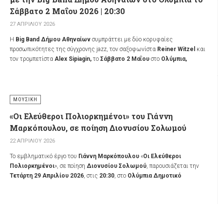
Σάββατο 2 Μαΐου 2026 | 20:30
27 ΑΠΡΙΛΊΟΥ 2026
Η
Big Band Δήμου Αθηναίων
συμπράττει με δύο κορυφαίες
προσωπικότητες της σύγχρονης jazz, τον σαξοφωνίστα
Reiner Witzel
και
τον τρομπετίστα
Alex Sipiagin,
το
Σάββατο 2 Μαΐου
στο
Ολύμπια,
Δημοτικό Μουσικό Θέατρο «Μαρία Κάλλας»
σε μια ξεχωριστή
συνάντηση που φέρνει στη σκηνή την εμπειρία δεκαετιών από τη διεθνή
δισκογραφία. Ο Witzel και ο Sipiagin, έχοντας συνεργαστεί με θρύλους
της jazz και διαγράψει μακρά πορεία στα μεγαλύτερα φεστιβάλ του
ΜΟΥΣΙΚΉ
κόσμου, μεταφέρουν τον προσωπικό τους ήχο στην Αθήνα, μέσα από ένα
«Οι Ελεύθεροι Πολιορκημένοι» του Γιάννη
πρόγραμμα που βασίζεται στις δικές τους συνθέσεις.
Μαρκόπουλου, σε ποίηση Διονυσίου Σολωμού
22 ΑΠΡΙΛΊΟΥ 2026
Το εμβληματικό έργο του
Γιάννη Μαρκόπουλου
«
Οι Ελεύθεροι
Πολιορκημένοι
», σε ποίηση
Διονυσίου Σολωμού
, παρουσιάζεται την
Τετάρτη 29 Απριλίου 2026
, στις
20:30
, στο
Ολύμπια Δημοτικό
Μουσικό Θέατρο «Μαρία Κάλλας»
, στο πλαίσιο του αφιερώματος για τη
συμπλήρωση
200 χρόνων από την Έξοδο του Μεσολογγίου
. Η
παράσταση αποτελεί συμπαραγωγή του
Οργανισμού Πολιτισμού,
Αθλητισμού και Νεολαίας Δήμου Αθηναίων
(
Ο.Π.Α.Ν.Δ.Α.)
, της