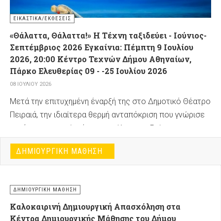
ΕΙΚΑΣΤΙΚΆ/ΕΚΘΈΣΕΙΣ
«Θάλαττα, Θάλαττα!» Η Τέχνη ταξιδεύει - Ιούνιος-
Σεπτέμβριος 2026 Εγκαίνια: Πέμπτη 9 Ιουλίου
2026, 20:00 Κέντρο Τεχνών Δήμου Αθηναίων,
Πάρκο Ελευθερίας 09 - -25 Ιουλίου 2026
08 ΙΟΥΛΊΟΥ 2026
Μετά την επιτυχημένη έναρξή της στο Δημοτικό Θέατρο
Πειραιά, την ιδιαίτερα θερμή ανταπόκριση που γνώρισε
κατά την παρουσίασή της στο Knossos Palace της
Minoan Lines, -όπου για πρώτη φορά μια έκθεση
ΔΗΜΙΟΥΡΓΙΚΉ ΜΆΘΗΣΗ
σύγχρονης τέχνης και ποίησης ταξίδεψε πάνω σε εν
λειτουργία επιβατηγό πλοίο-, και την παρουσίασή της
στο Μουσείο Εικαστικών Τεχνών Ηρακλείου, η
ΔΗΜΙΟΥΡΓΙΚΉ ΜΆΘΗΣΗ
πολιτιστική και περιβαλλοντική πρωτοβουλία
Καλοκαιρινή Δημιουργική Απασχόληση στα
«ΘΑΛΑΤΤΑ, ΘΑΛΑΤΤΑ!!»
συνεχίζει το ταξίδι της στην
Κέντρα Δημιουργικής Μάθησης του Δήμου