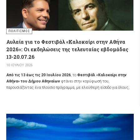
ΠΟΛΙΤΙΣΜΌΣ
Αυλαία για το Φεστιβάλ «Καλοκαίρι στην Αθήνα
2026»: Οι εκδηλώσεις της τελευταίας εβδομάδας
13-20.07.26
10 ΙΟΥΛΊΟΥ 2026
Από τις 13 έως τις 20 Ιουλίου 2026
, το
Φεστιβάλ «Καλοκαίρι στην
Αθήνα» του Δήμου Αθηναίων
φτάνει στην κορύφωσή του,
παρουσιάζοντας ένα πλούσιο πρόγραμμα, με ελεύθερή είσοδο για όλους,
που φέρνει τον πολιτισμό, την τέχνη και τη διασκέδαση σε ολόκληρη την
πόλη. Το πρόγραμμα των δράσεων σε 50 σημεία στις επτά Δημοτικές
Κοινότητες επιμελήθηκε ο
Οργανισμός Πολιτισμού, Αθλητισμού και
Νεολαίας του Δήμου Αθηναίων (ΟΠΑΝΔΑ)
, καλώντας το κοινό να
βιώσει την τέχνη και να διασκεδάσει στη γειτονιά του.