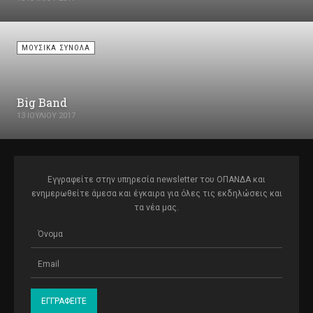
Κέντρο Δημιουργικής Μάθησης Σεπολίων Δήμου Αθηναίων: Λαμπόβου
4, τηλ.: 210-5130854
ΜΟΥΣΙΚΆ ΣΎΝΟΛΑ
Big Band
13 ΙΟΥΛΊΟΥ 2017
Εγγραφείτε στην υπηρεσία newsletter του ΟΠΑΝΔΑ και
ενημερωθείτε άμεσα και έγκαιρα για όλες τις εκδηλώσεις και
τα νέα μας.