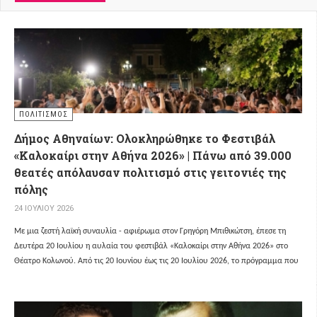
ΠΟΛΙΤΙΣΜΌΣ
Δήμος Αθηναίων: Ολοκληρώθηκε το Φεστιβάλ
«Καλοκαίρι στην Αθήνα 2026» | Πάνω από 39.000
θεατές απόλαυσαν πολιτισμό στις γειτονιές της
πόλης
24 ΙΟΥΛΊΟΥ 2026
Με μια ζεστή λαϊκή συναυλία - αφιέρωμα στον Γρηγόρη Μπιθικώτση, έπεσε τη
Δευτέρα 20 Ιουλίου η αυλαία του φεστιβάλ «Καλοκαίρι στην Αθήνα 2026» στο
Θέατρο Κολωνού.
Από τις 20 Ιουνίου έως τις 20 Ιουλίου 2026, το πρόγραμμα που
επιμελήθηκε ο Οργανισμός Πολιτισμού, Αθλητισμού και Νεολαίας του Δήμου
Αθηναίων (ΟΠΑΝΔΑ)
μετέτρεψε 50 γειτονιές της πρωτεύουσας σε καθημερινό
σημείο συνάντησης τέχνης και ψυχαγωγίας.