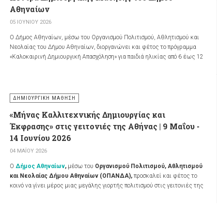
Αθήνα.
Αθηναίων
05 ΙΟΥΝΊΟΥ 2026
Ο Δήμος Αθηναίων, μέσω του Οργανισμού Πολιτισμού, Αθλητισμού και
Νεολαίας του Δήμου Αθηναίων, διοργανώνει και φέτος το πρόγραμμα
«Καλοκαιρινή Δημιουργική Απασχόληση» για παιδιά ηλικίας από 6 έως 12
ετών (γεννημένα 2014 – 2020), που θα πραγματοποιηθεί από τις 16
Ιουνίου έως τις 17 Ιουλίου 2026 στα Κέντρα Δημιουργικής Μάθησης σε
πέντε γειτονιές της πόλης, με ελεύθερη συμμετοχή.
ΔΗΜΙΟΥΡΓΙΚΉ ΜΆΘΗΣΗ
Τα Κέντρα Δημιουργικής Μάθησης Αγίου Παύλου, Βαφειοχωρίου, Κάτω
Πετραλώνων, Ευελπίδων και Σεπολίων υποδέχονται τα παιδιά της πόλης
«Μήνας Καλλιτεχνικής Δημιουργίας και
για να ζήσουν μία συναρπαστική καλοκαιρινή εμπειρία αξιοποιώντας
Έκφρασης» στις γειτονιές της Αθήνας | 9 Μαΐου -
ποιοτικά, δημιουργικά και διασκεδαστικά το ελεύθερό τους χρόνο, μέσα
14 Ιουνίου 2026
από δραστηριότητες που ενισχύουν την ελεύθερη έκφραση και τη
μάθηση.
04 ΜΑΪ́ΟΥ 2026
Το πρόγραμμα της Καλοκαιρινής Δημιουργικής Απασχόλησης θα
Ο
Δήμος Αθηναίων
,
μέσω του
Οργανισμού Πολιτισμού, Αθλητισμού
περιλαμβάνει ομαδικά παιδαγωγικά παιχνίδια, παιχνίδια γνώσεων και
και Νεολαίας Δήμου Αθηναίων (ΟΠΑΝΔΑ)
,
προσκαλεί και φέτος το
επίλυσης γρίφων, μουσικοκινητική αγωγή και χορό, χορευτικά και
κοινό να γίνει μέρος μιας μεγάλης γιορτής πολιτισμού στις γειτονιές της
θεατρικά παιχνίδια, κουκλοθέατρο, εργαστήριο εκπαιδευτικής
πόλης.
Ο «Μήνας Καλλιτεχνικής Δημιουργίας και Έκφρασης»
θα
ρομποτικής, μουσική παιδεία, ομάδες μοντέρνων και παραδοσιακών
πραγματοποιηθεί
από τις 9 Μαΐου έως τις 14 Ιουνίου 2026.
Athens Golden Cup 2022 |
χορών, ζωγραφική, καλοκαιρινές χειροτεχνίες και επιτραπέζια