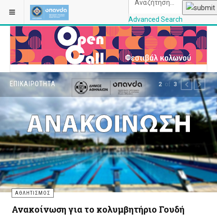
Advanced Search
OPANDAcityofathe
ΕΠΙΚΑΙΡΌΤΗΤΑ
of
2
3
PREVIOUS
NEXT
ΑΘΛΗΤΙΣΜΌΣ
Ανακοίνωση για το κολυμβητήριο Γουδή