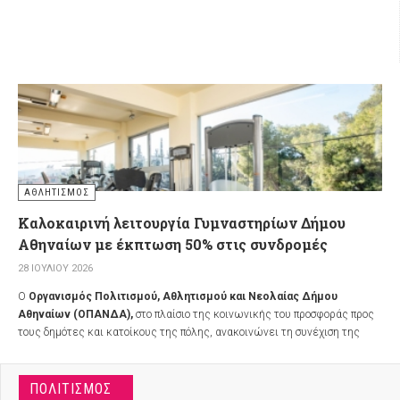
ΑΘΛΗΤΙΣΜΌΣ
Καλοκαιρινή λειτουργία Γυμναστηρίων Δήμου
Αθηναίων με έκπτωση 50% στις συνδρομές
28 ΙΟΥΛΊΟΥ 2026
Ο
Οργανισμός Πολιτισμού, Αθλητισμού και Νεολαίας Δήμου
Αθηναίων (ΟΠΑΝΔΑ),
στο πλαίσιο της κοινωνικής του προσφοράς προς
τους δημότες και κατοίκους της πόλης, ανακοινώνει τη συνέχιση της
λειτουργίας τριών κλιματιζόμενων γυμναστηρίων του για τον μήνα
Αύγουστο, προσφέροντας έκπτωση 50% στις συνδρομές για το διάστημα
από 3 έως 28 Αυγούστου 2026.
ΠΟΛΙΤΙΣΜΌΣ