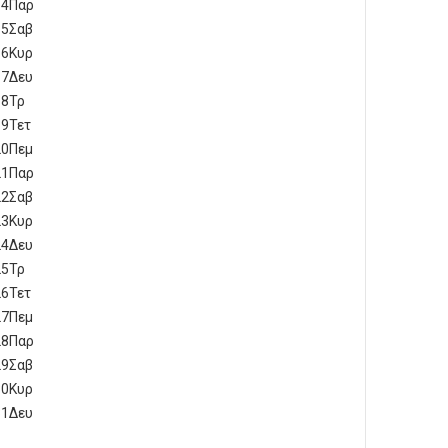
14
Παρ
15
Σαβ
16
Κυρ
17
Δευ
18
Τρ
19
Τετ
20
Πεμ
21
Παρ
22
Σαβ
23
Κυρ
24
Δευ
25
Τρ
26
Τετ
27
Πεμ
28
Παρ
29
Σαβ
30
Κυρ
31
Δευ