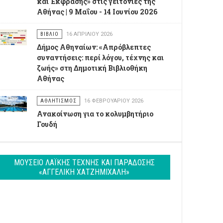
και Έκφρασης» στις γειτονιές της
Αθήνας | 9 Μαΐου - 14 Ιουνίου 2026
ΒΙΒΛΊΟ
16 ΑΠΡΙΛΊΟΥ 2026
Δήμος Αθηναίων: «Απρόβλεπτες
συναντήσεις: περί λόγου, τέχνης και
ζωής» στη Δημοτική Βιβλιοθήκη
Αθήνας
ΑΘΛΗΤΙΣΜΌΣ
16 ΦΕΒΡΟΥΑΡΊΟΥ 2026
Ανακοίνωση για το κολυμβητήριο
Γουδή
ΜΟΥΣΕΊΟ ΛΑΪΚΉΣ ΤΈΧΝΗΣ ΚΑΙ ΠΑΡΆΔΟΣΗΣ
«ΑΓΓΕΛΙΚΉ ΧΑΤΖΗΜΙΧΆΛΗ»