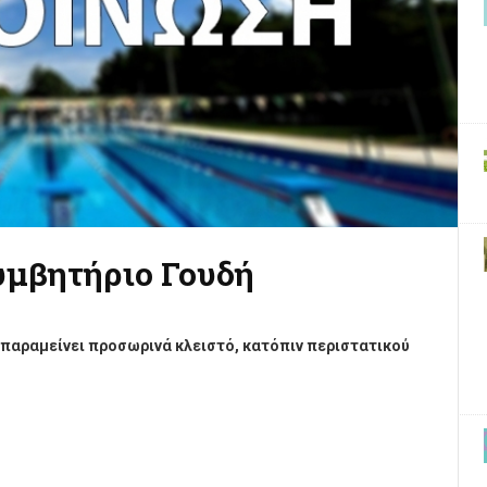
υμβητήριο Γουδή
ίας Δήμου Αθηναίων (ΟΠΑΝΔΑ) σ
ας ενημερώνει ότι το
ειστό, κατόπιν περιστατικού βανδαλισμού.