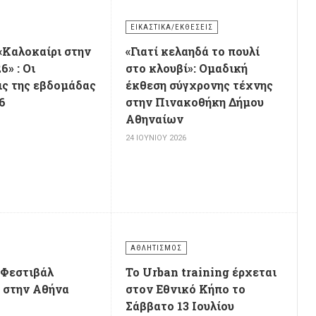
ΕΙΚΑΣΤΙΚΆ/ΕΚΘΈΣΕΙΣ
«Καλοκαίρι στην
«Γιατί κελαηδά το πουλί
» : Οι
στο κλουβί»: Ομαδική
ς της εβδομάδας
έκθεση σύγχρονης τέχνης
6
στην Πινακοθήκη Δήμου
Αθηναίων
6
24 ΙΟΥΝΊΟΥ 2026
ΑΘΛΗΤΙΣΜΌΣ
 Φεστιβάλ
Το Urban training έρχεται
 στην Αθήνα
στον Εθνικό Κήπο το
Σάββατο 13 Ιουλίου