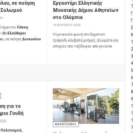
ου, σε ποίηση
Εργαστήρι Ελληνικής
Τ
 Σολωμού
Μουσικής Δήμου Αθηναίων
στο Ολύμπια
26
16 ΑΠΡΙΛΊΟΥ 2026
ό έργο του
Γιάννη
υ
«
Οι Ελεύθεροι
Η γυναικεία φωνή στο δημοτικό
οι
», σε ποίηση
Διονυσίου
τραγούδι κουβαλά μνήμες, βιώματα και
ρουσιάζεται την
Τετάρτη
ιστορίες που ταξίδεψαν από γενιά σε
026
, στις
20:30
, στο
γενιά, διαμορφώνοντας τη συλλογική
τικό Μουσικό Θέατρο
μας μουσική ταυτότητα.
ς»
, στο πλαίσιο του
για τη συμπλήρωση
200
ην Έξοδο του
. Η παράσταση αποτελεί
του
Οργανισμού
Αθλητισμού και
μου Αθηναίων
)
, της
Ένωσης
η για το
Ελλάδας
και του
ριο Γουδή
ριφερειακού Θεάτρου
2026
.ΠΕ.ΘΕ. Κέρκυρας)
, με
ΑΘΛΗΤΙΣΜΌΣ
της
Συμφωνικής
 Πολιτισμού,