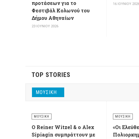
προτάσεων για το
16 ΙΟΥΝΊΟΥ 202
Φεστιβάλ Κολωνού του
Δήμου Αθηναίων
23 ΙΟΥΝΊΟΥ 2026
TOP STORIES
ΜΟΥΣΙΚΉ
ΜΟΥΣΙΚΉ
ΜΟΥΣΙΚΉ
Ο Reiner Witzel & ο Alex
«Οι Ελεύθ
Sipiagin συμπράττουν με
Πολιορκημ