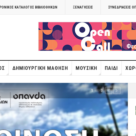
ΡΟΝΙΚΟΣ ΚΑΤΑΛΟΓΟΣ ΒΙΒΛΙΟΘΗΚΩΝ
ΞΕΝΑΓΉΣΕΙΣ
ΣΥΝΕΔΡΙΆΣΕΙΣ Ο
OPANDAcityof
ΌΣ
ΔΗΜΙΟΥΡΓΙΚΉ ΜΆΘΗΣΗ
ΜΟΥΣΙΚΉ
ΠΑΙΔΊ
ΧΏΡ
of
2
3
PREVIOUS
NEXT