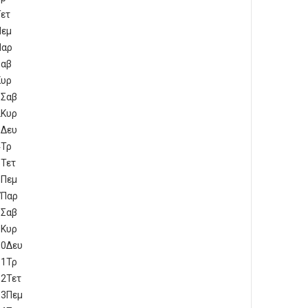
ετ
Πεμ
Παρ
Σαβ
Κυρ
1
Σαβ
2
Κυρ
3
Δευ
4
Τρ
5
Τετ
6
Πεμ
7
Παρ
8
Σαβ
9
Κυρ
10
Δευ
11
Τρ
12
Τετ
13
Πεμ