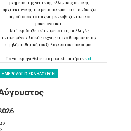
μνημείου της νεότερης ελληνικής αστικής
αρχιτεκτονικής του μεσοπολέμου, που συνδυάζει
παραδοσιακά στοιχεία με νεοβυζαντικά και
μακεδονίτικα.
Να "περιδιαβείτε" ανάμεσα στις συλλογές
αντικειμένων λαϊκής τέχνης και να θαυμάσετε την
υψηλή αισθητική του ξυλόγλυπτου διάκοσμου.
Για να περιηγηθείτε στο μουσείο πατήστε
εδώ
.
ΗΜΕΡΟΛΌΓΙΟ ΕΚΔΗΛΏΣΕΩΝ
Αύγουστος
2026
Δευ
Τρ