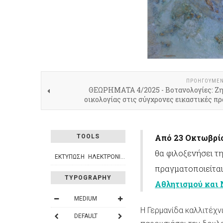
ΠΡΟΗΓΟΎΜΕ
ΘΕΩΡΗΜΑΤΑ 4/2025 - Βοτανολογίες: Ζ
οικολογίας στις σύγχρονες εικαστικές π
Από 23 Οκτωβρίο
TOOLS
θα φιλοξενήσει τ
ΕΚΤΎΠΩΣΗ
ΗΛΕΚΤΡΟΝΙΚΌ ΤΑΧΥΔΡΟΜΕΊΟ
πραγματοποιείτα
TYPOGRAPHY
Αθλητισμού και
MEDIUM
Η Γερμανίδα καλλιτέχνι
DEFAULT