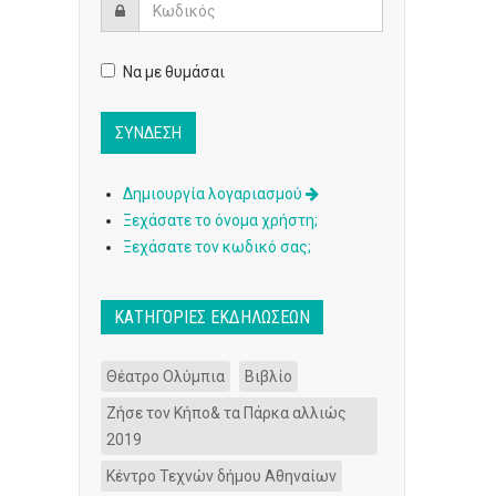
Να με θυμάσαι
Δημιουργία λογαριασμού
Ξεχάσατε το όνομα χρήστη;
Ξεχάσατε τον κωδικό σας;
ΚΑΤΗΓΟΡΊΕΣ ΕΚΔΗΛΏΣΕΩΝ
Θέατρο Ολύμπια
Βιβλίο
Ζήσε τον Κήπο& τα Πάρκα αλλιώς
2019
Κέντρο Τεχνών δήμου Αθηναίων