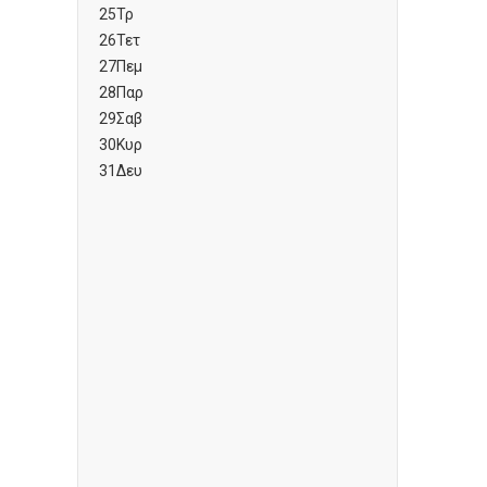
25
Τρ
26
Τετ
27
Πεμ
28
Παρ
29
Σαβ
30
Κυρ
31
Δευ