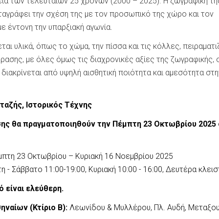
ιά των τελευταίων 25 χρόνων (2000 – 2025). Η ζωγραφική τη
ταγράφει την σχέση της με τον προσωπικό της χώρο και τον
ε έντονη την υπαρξιακή αγωνία.
εται υλικά, όπως το χώμα, την πίσσα και τις κόλλες, πειραματ
ασης, με όλες όμως τις διαχρονικές αξίες της ζωγραφικής,
 διακρίνεται από υψηλή αισθητική ποιότητα και αμεσότητα στη
ταζής, Ιστορικός Τέχνης
εσης θα πραγματοποιηθούν την
Πέμπτη 23 Οκτωβρίου 2025 
μπτη 23 Οκτωβρίου – Κυριακή 16 Νοεμβρίου 2025
ίτη - Σάββατο 11:00-19:00, Κυριακή 10:00 - 16:00, Δευτέρα κλει
ό είναι ελεύθερη.
ηναίων (Κτίριο
B
):
Λεωνίδου & Μυλλέρου, Πλ. Αυδή, Μεταξο