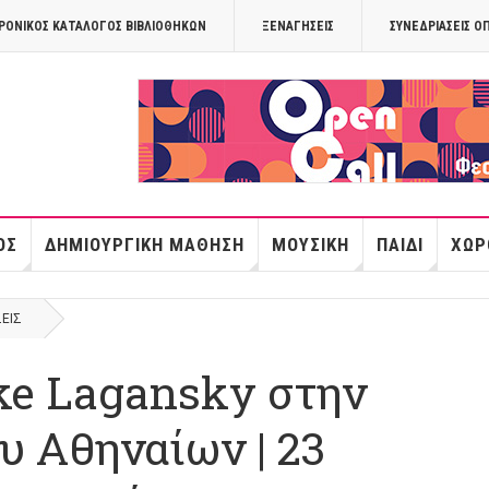
ΡΟΝΙΚΟΣ ΚΑΤΑΛΟΓΟΣ ΒΙΒΛΙΟΘΗΚΩΝ
ΞΕΝΑΓΉΣΕΙΣ
ΣΥΝΕΔΡΙΆΣΕΙΣ Ο
OPANDAcityof
ΌΣ
ΔΗΜΙΟΥΡΓΙΚΉ ΜΆΘΗΣΗ
ΜΟΥΣΙΚΉ
ΠΑΙΔΊ
ΧΏΡ
ΣΕΙΣ
ke Lagansky στην
 Αθηναίων | 23