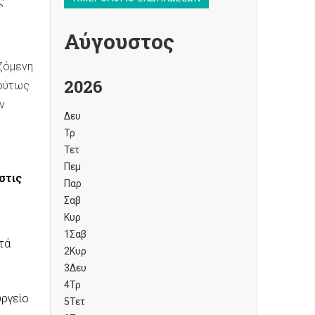
ς
Αύγουστος
ιζόμενη
2026
 ούτως
ν
Δευ
Τρ
Τετ
Πεμ
στις
Παρ
Σαβ
Κυρ
1
Σαβ
στά
2
Κυρ
3
Δευ
4
Τρ
υργείο
5
Τετ