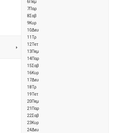
6
Πεμ
7
Παρ
8
Σαβ
9
Κυρ
10
Δευ
11
Τρ
12
Τετ
13
Πεμ
14
Παρ
15
Σαβ
16
Κυρ
17
Δευ
18
Τρ
19
Τετ
20
Πεμ
21
Παρ
22
Σαβ
23
Κυρ
24
Δευ