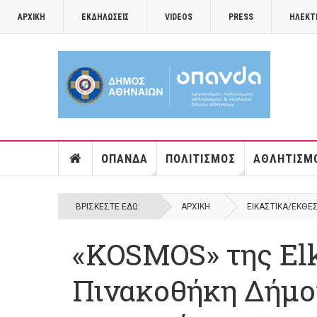
ΑΡΧΙΚΉ
ΕΚΔΗΛΏΣΕΙΣ
VIDEOS
PRESS
ΗΛΕΚΤ
ΟΠΑΝΔΑ
ΠΟΛΙΤΙΣΜΌΣ
ΑΘΛΗΤΙΣΜ
ΒΡΊΣΚΕΣΤΕ ΕΔΏ:
ΑΡΧΙΚΉ
ΕΙΚΑΣΤΙΚΆ/ΕΚΘΈ
«ΚOSMOS» της ​El
Πινακοθήκη Δήμου