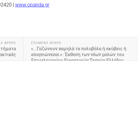
02420 |
www.opanda.gr
ΝΟ ΆΡΘΡΟ
ΕΠΌΜΕΝΟ ΆΡΘΡΟ
ητήματα
«… Γαζώνουν χαμηλά τα πολυβόλα ή σκύβεις ή
ρακτικές
απογειώνεσαι.» : Έκθεση των νέων μελών του
Επιμελητηρίου Εικαστικών Τεχνών Ελλάδος