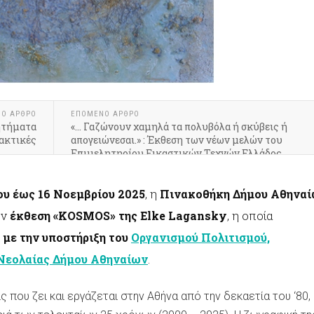
ΝΟ ΆΡΘΡΟ
ΕΠΌΜΕΝΟ ΆΡΘΡΟ
ητήματα
«… Γαζώνουν χαμηλά τα πολυβόλα ή σκύβεις ή
ρακτικές
απογειώνεσαι.» : Έκθεση των νέων μελών του
Επιμελητηρίου Εικαστικών Τεχνών Ελλάδος
υ έως 16 Νοεμβρίου 2025
, η
Πινακοθήκη Δήμου Αθηνα
ην
έκθεση «ΚOSMOS» της Εlke Lagansky
, η οποία
ι
με την υποστήριξη του
Οργανισμού Πολιτισμού,
 Νεολαίας Δήμου Αθηναίων
.
ς που ζει και εργάζεται στην Αθήνα από την δεκαετία του ‘80,