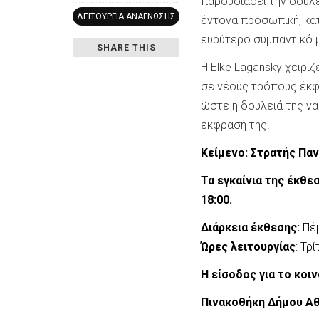
παρουσιάσει την δουλε
ΛΕΙΤΟΥΡΓΊΑ ΑΝΆΓΝΩΣΗΣ
έντονα προσωπική, κα
ευρύτερο συμπαντικό μ
SHARE THIS
Η Elke Lagansky χειρίζ
σε νέους τρόπους έκφρ
ώστε η δουλειά της να
έκφρασή της.
Κείμενο: Στρατής Παν
Τα εγκαίνια της έκθ
18:00.
Διάρκεια έκθεσης:
Πέ
Ώρες λειτουργίας
: Τρ
Η είσοδος για το κοιν
Πινακοθήκη Δήμου Αθ