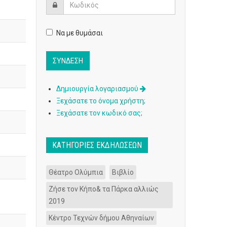
Να με θυμάσαι
Δημιουργία λογαριασμού
Ξεχάσατε το όνομα χρήστη;
Ξεχάσατε τον κωδικό σας;
ΚΑΤΗΓΟΡΊΕΣ ΕΚΔΗΛΏΣΕΩΝ
Θέατρο Ολύμπια
Βιβλίο
Ζήσε τον Κήπο& τα Πάρκα αλλιώς
2019
Κέντρο Τεχνών δήμου Αθηναίων