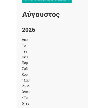
Αύγουστος
2026
Δευ
Τρ
Τετ
Πεμ
Παρ
Σαβ
Κυρ
1
Σαβ
2
Κυρ
3
Δευ
4
Τρ
5
Τετ