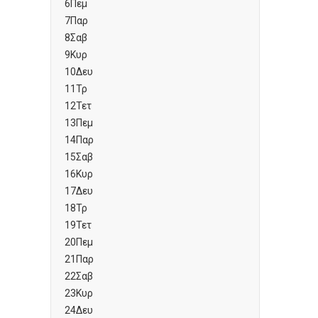
6
Πεμ
7
Παρ
8
Σαβ
9
Κυρ
10
Δευ
11
Τρ
12
Τετ
13
Πεμ
14
Παρ
15
Σαβ
16
Κυρ
17
Δευ
18
Τρ
19
Τετ
20
Πεμ
21
Παρ
22
Σαβ
23
Κυρ
24
Δευ