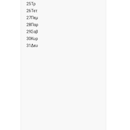
25
Τρ
26
Τετ
27
Πεμ
28
Παρ
29
Σαβ
30
Κυρ
31
Δευ