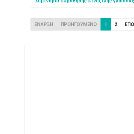
Σεμινάριο εκμάθησης κινεζικής γλώσσα
ΈΝΑΡΞΗ
ΠΡΟΗΓΟΎΜΕΝΟ
1
2
ΕΠ