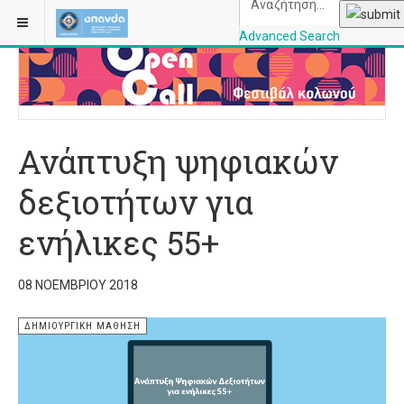
ΒΡΊΣΚΕΣΤΕ ΕΔΏ:
ΑΡΧΙΚΉ
ΔΗΜΙΟΥΡΓΙΚΉ ΜΆΘΗΣΗ
Advanced Search
OPANDAcityofathe
Ανάπτυξη ψηφιακών
δεξιοτήτων για
ενήλικες 55+
08 ΝΟΕΜΒΡΊΟΥ 2018
ΔΗΜΙΟΥΡΓΙΚΉ ΜΆΘΗΣΗ