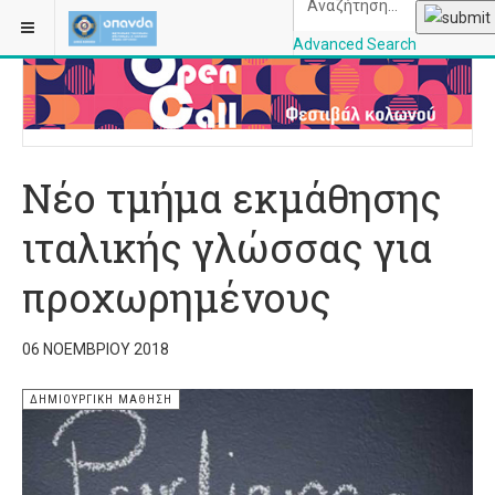
ΒΡΊΣΚΕΣΤΕ ΕΔΏ:
ΑΡΧΙΚΉ
ΔΗΜΙΟΥΡΓΙΚΉ ΜΆΘΗΣΗ
Advanced Search
OPANDAcityofathe
Νέο τμήμα εκμάθησης
ιταλικής γλώσσας για
προχωρημένους
06 ΝΟΕΜΒΡΊΟΥ 2018
ΔΗΜΙΟΥΡΓΙΚΉ ΜΆΘΗΣΗ