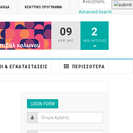
ΠΑΝΔΑ
ΚΕΝΤΡΙΚΌ ΠΡΌΓΡΑΜΜΑ
Advanced Search
09
2
athens
ΚΥΡ
,
ΑΥΓ
NEW ARTICLES
Ι & ΕΓΚΑΤΑΣΤΆΣΕΙΣ
ΠΕΡΙΣΣΌΤΕΡΑ
LOGIN FORM