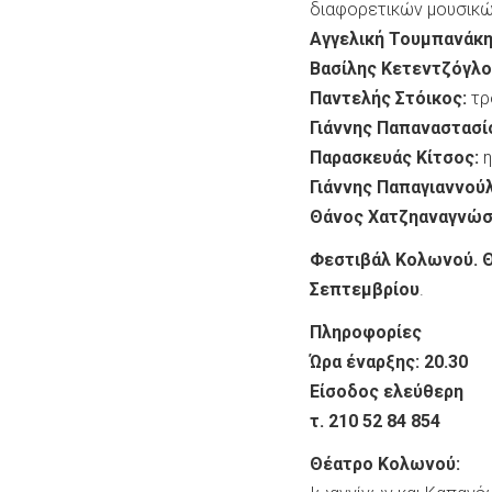
διαφορετικών μουσικώ
Αγγελική Τουμπανάκη
Βασίλης Κετεντζόγλο
Παντελής Στόικος:
τρ
Γιάννης Παπαναστασί
Παρασκευάς Κίτσος:
η
Γιάννης Παπαγιαννού
Θάνος Χατζηαναγνώσ
Φεστιβάλ Κολωνού. Θέ
Σεπτεμβρίου
.
Πληροφορίες
Ώρα έναρξης: 20.30
Είσοδος ελεύθερη
τ. 210 52 84 854
Θέατρο Κολωνού: