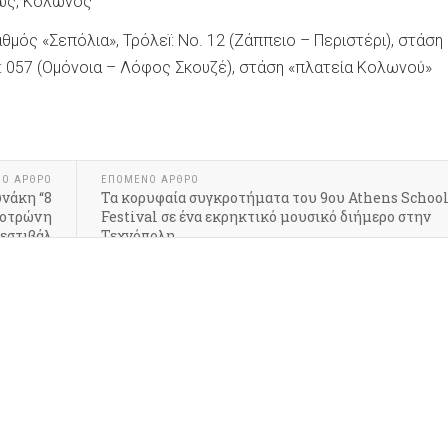
έως, Κολωνός
θμός «Σεπόλια», Τρόλεï: No. 12 (Ζάππειο – Περιστέρι), στάση
: 057 (Ομόνοια – Λόφος Σκουζέ), στάση «πλατεία Κολωνού»
ΝΟ ΆΡΘΡΟ
ΕΠΌΜΕΝΟ ΆΡΘΡΟ
νάκη “8
Τα κορυφαία συγκροτήματα του 9ου Athens Schoo
κοτρώνη
Festival σε ένα εκρηκτικό μουσικό διήμερο στην
εστιβάλ
Τεχνόπολη
ολωνού