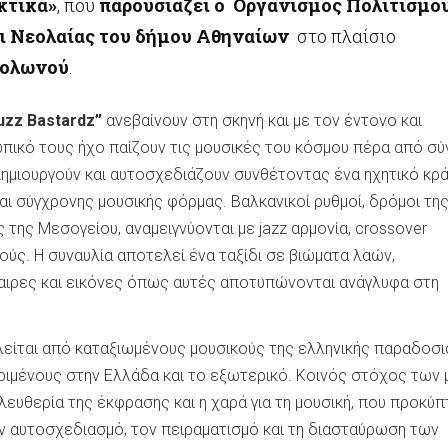
κτικά»
, που
παρουσιάζει ο Οργανισμός Πολιτισμού
ι Νεολαίας του δήμου Αθηναίων
στο πλαίσιο
Κολωνού
.
uzz Bastardz”
ανεβαίνουν στη σκηνή και με τον έντονο και
πικό τους ήχο παίζουν τις μουσικές του κόσμου πέρα από σ
Δημιουργούν και αυτοσχεδιάζουν συνθέτοντας ένα ηχητικό κρ
ι σύγχρονης μουσικής φόρμας. Bαλκανικοί ρυθμοί, δρόμοι τη
 της Μεσογείου, αναμειγνύονται με jazz αρμονία, crossover
ούς. H συναυλία αποτελεί ένα ταξίδι σε βιώματα λαών,
αιρες και εικόνες όπως αυτές αποτυπώνονται ανάγλυφα στη
είται από καταξιωμένους μουσικούς της ελληνικής παραδοσι
εκριμένους στην Ελλάδα και το εξωτερικό. Κοινός στόχος των
λευθερία της έκφρασης και η χαρά για τη μουσική, που προκύπ
ν αυτοσχεδιασμό, τον πειραματισμό και τη διασταύρωση των