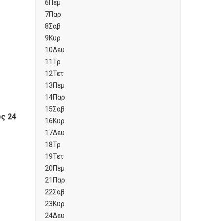
6
Πεμ
7
Παρ
8
Σαβ
9
Κυρ
10
Δευ
11
Τρ
12
Τετ
13
Πεμ
14
Παρ
15
Σαβ
ως 24
16
Κυρ
17
Δευ
18
Τρ
19
Τετ
20
Πεμ
21
Παρ
22
Σαβ
23
Κυρ
24
Δευ