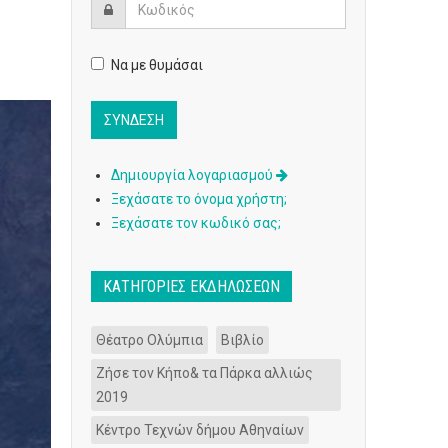
Να με θυμάσαι
Δημιουργία λογαριασμού
Ξεχάσατε το όνομα χρήστη;
Ξεχάσατε τον κωδικό σας;
ΚΑΤΗΓΟΡΊΕΣ ΕΚΔΗΛΏΣΕΩΝ
Θέατρο Ολύμπια
Βιβλίο
Ζήσε τον Κήπο& τα Πάρκα αλλιώς
2019
Κέντρο Τεχνών δήμου Αθηναίων