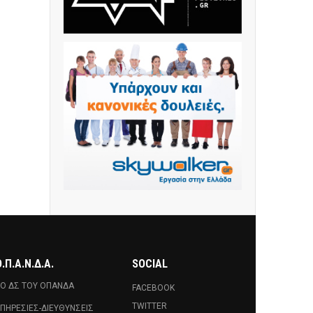
.Π.Α.Ν.Δ.Α.
SOCIAL
Ο ΔΣ ΤΟΥ ΟΠΑΝΔΑ
FACEBOOK
TWITTER
ΠΗΡΕΣΊΕΣ-ΔΙΕΥΘΎΝΣΕΙΣ