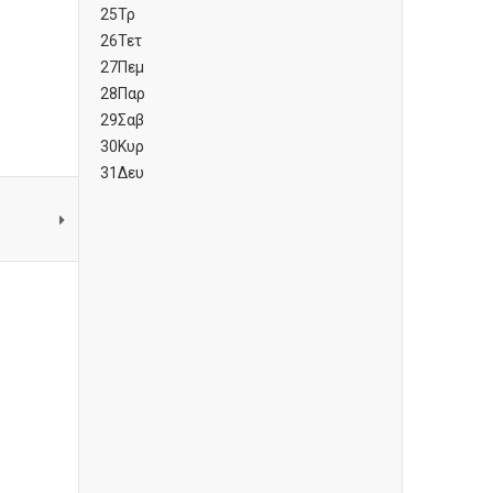
25
Τρ
26
Τετ
27
Πεμ
28
Παρ
29
Σαβ
30
Κυρ
31
Δευ
l