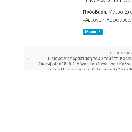
Ιωαννίνων και Καπαν
Πρόσβαση:
Μετρό: Στα
«Αρμονία», Λεωφορείο
Μουσική
ΠΡΟΗΓΟΎΜΕ
Η μουσική παράσταση του Σταμάτη Κραου
Οκτωβρίου 1838. Ο Λόγος του Θεόδωρου Κολο
στην Πνύκα προς τα Ελληνόπουλα” στο Φ
Κ