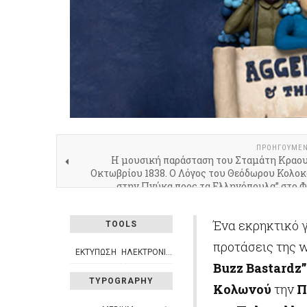
ΠΡΟΗΓΟΎΜΕ
Η μουσική παράσταση του Σταμάτη Κραου
Οκτωβρίου 1838. Ο Λόγος του Θεόδωρου Κολο
στην Πνύκα προς τα Ελληνόπουλα” στο Φ
Κ
Ένα εκρηκτικό γ
TOOLS
προτάσεις της w
ΕΚΤΎΠΩΣΗ
ΗΛΕΚΤΡΟΝΙΚΌ ΤΑΧΥΔΡΟΜΕΊΟ
Buzz Bastardz”
TYPOGRAPHY
Κολωνού
την
Π