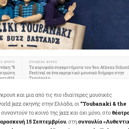
ΝΟ ΆΡΘΡΟ
ΕΠΌΜΕΝΟ ΆΡΘΡΟ
νάκη “8
Τα κορυφαία συγκροτήματα του 9ου Athens Schoo
κοτρώνη
Festival σε ένα εκρηκτικό μουσικό διήμερο στην
εστιβάλ
Τεχνόπολη
ολωνού
κρουπ και μια από τις πιο ιδιαίτερες μουσικές
orld jazz σκηνής στην Ελλάδα, οι
“Toubanaki & the
συναντούν το κοινό της jazz και όχι μόνο, στο
θέατρ
αρασκευή 15 Σεπτεμβρίου
, στη
συναυλία «Αυθεντι