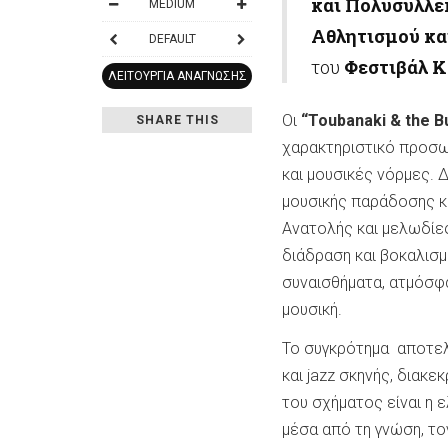
και Πολυσυλλε
MEDIUM
Αθλητισμού κα
DEFAULT
του
Φεστιβάλ 
ΛΕΙΤΟΥΡΓΊΑ ΑΝΆΓΝΩΣΗΣ
Οι
“Toubanaki & the B
SHARE THIS
χαρακτηριστικό προσω
και μουσικές νόρμες. 
μουσικής παράδοσης κα
Ανατολής και μελωδίες
διάδραση και βοκαλισμ
συναισθήματα, ατμόσφ
μουσική.
Το συγκρότημα αποτελ
και jazz σκηνής, διακ
του σχήματος είναι η ε
μέσα από τη γνώση, το