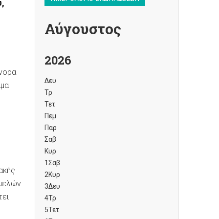
,
Αύγουστος
2026
ύνορα
Δευ
άμα
Τρ
ς
Τετ
Πεμ
Παρ
Σαβ
Κυρ
1
Σαβ
ακής
2
Κυρ
 μελών
3
Δευ
τει
4
Τρ
5
Τετ