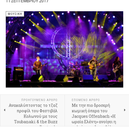
11 ΣΕΠΤΕΜΒΡΊΟΥ 2017
ΜΟΥΣΙΚΉ
ΠΡΟΗΓΟΎΜΕΝΟ ΆΡΘΡΟ
ΕΠΌΜΕΝΟ ΆΡΘΡΟ
Ανακαλύπτοντας το τζαζ
Με την πιο δροσερή
προφίλ του Φεστιβάλ
κωμική όπερα του
Κολωνού με τους
Jacques Offenbach «Η
Toubanaki & the Buzz
ωραία Ελένη» ανοίγει η
Bastardz
αυλαία του Φεστιβάλ