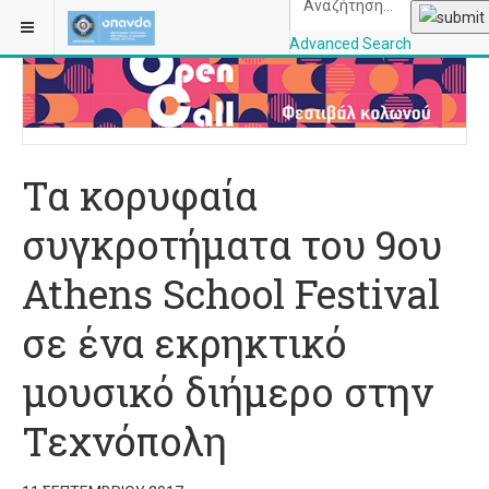
ΒΡΊΣΚΕΣΤΕ ΕΔΏ:
ΑΡΧΙΚΉ
ΜΟΥΣΙΚΉ
Advanced Search
OPANDAcityofathe
Τα κορυφαία
συγκροτήματα του 9ου
Athens School Festival
σε ένα εκρηκτικό
μουσικό διήμερο στην
Τεχνόπολη