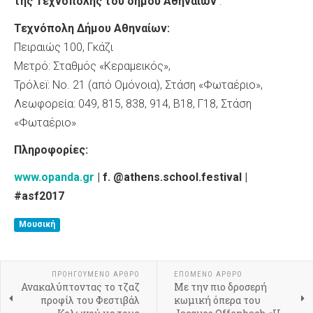
της Τεχνόπολης του δήμου Αθηναίων
.
Τεχνόπολη Δήμου Αθηναίων:
Πειραιώς 100, Γκάζι
Μετρό: Σταθμός «Κεραμεικός»,
Τρόλεï: No. 21 (από Ομόνοια), Στάση «Φωταέριο»,
Λεωφορεία: 049, 815, 838, 914, Β18, Γ18, Στάση
«Φωταέριο»
Πληροφορίες:
www.opanda.gr
| f. @athens.school.festival |
#asf2017
Μουσική
ΠΡΟΗΓΟΎΜΕΝΟ ΆΡΘΡΟ
ΕΠΌΜΕΝΟ ΆΡΘΡΟ
Ανακαλύπτοντας το τζαζ
Με την πιο δροσερή
προφίλ του Φεστιβάλ
κωμική όπερα του