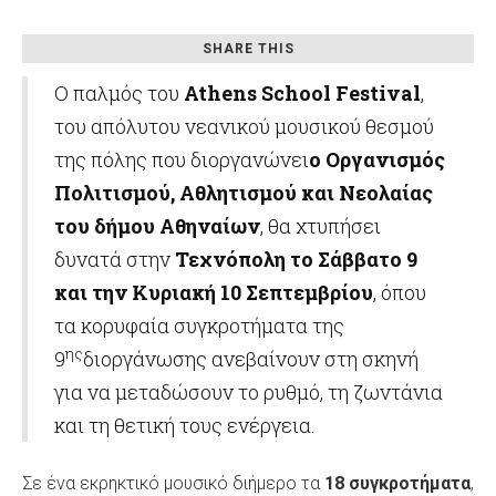
Κολωνού
SHARE THIS
Ο παλμός του
Athens
School
Festival
,
του απόλυτου νεανικού μουσικού θεσμού
της πόλης που διοργανώνει
ο
Οργανισμός
Πολιτισμού, Αθλητισμού και Νεολαίας
του δήμου Αθηναίων
, θα χτυπήσει
δυνατά στην
Τεχνόπολη το Σάββατο 9
και την Κυριακή 10
Σεπτεμβρίου
, όπου
τα κορυφαία συγκροτήματα της
ης
9
διοργάνωσης ανεβαίνουν στη σκηνή
για να μεταδώσουν το ρυθμό, τη ζωντάνια
και τη θετική τους ενέργεια.
Σε ένα εκρηκτικό μουσικό διήμερο τα
18 συγκροτήματα
,