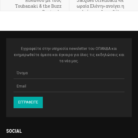
Κολωνού με τους
Jacques Offenbach «Η
Toubanaki & the Buzz
ωραία Ελένη» ανοίγει η
Bastardz
αυλαία του Φεστιβάλ
Κολωνού
Εγγραφείτε στην υπηρεσία newsletter του ΟΠΑΝΔΑ και
ενημερωθείτε άμεσα και έγκαιρα για όλες τις εκδηλώσεις και
τα νέα μας.
SOCIAL