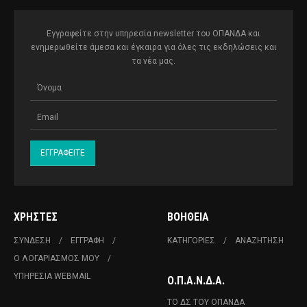
Εγγραφείτε στην υπηρεσία newsletter του ΟΠΑΝΔΑ και
ενημερωθείτε άμεσα και έγκαιρα για όλες τις εκδηλώσεις και
τα νέα μας.
ΧΡΉΣΤΕΣ
ΒΟΉΘΕΙΑ
ΣΎΝΔΕΣΗ
ΕΓΓΡΑΦΉ
ΚΑΤΗΓΟΡΊΕΣ
ΑΝΑΖΉΤΗΣΗ
Ο ΛΟΓΑΡΙΑΣΜΌΣ ΜΟΥ
ΥΠΗΡΕΣΊΑ WEBMAIL
Ο.Π.Α.Ν.Δ.Α.
ΤΟ ΔΣ ΤΟΥ ΟΠΑΝΔΑ