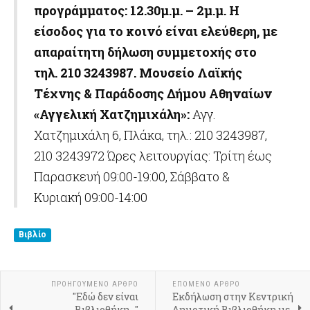
προγράμματος:
12.30μ.μ. – 2μ.μ.
Η
είσοδος για το κοινό είναι ελεύθερη, με
απαραίτητη δήλωση συμμετοχής στο
τηλ. 210 3243987.
Μουσείο Λαϊκής
Τέχνης & Παράδοσης Δήμου Αθηναίων
«Αγγελική Χατζημιχάλη»:
Αγγ.
Χατζημιχάλη 6, Πλάκα, τηλ.: 210 3243987,
210 3243972 Ώρες λειτουργίας: Τρίτη έως
Παρασκευή 09:00-19:00, Σάββατο &
Κυριακή 09:00-14:00
Βιβλίο
ΠΡΟΗΓΟΎΜΕΝΟ ΆΡΘΡΟ
ΕΠΌΜΕΝΟ ΆΡΘΡΟ
"Εδώ δεν είναι
Εκδήλωση στην Κεντρική
Βιβλιοθήκη..."
Δημοτική Βιβλιοθήκη με