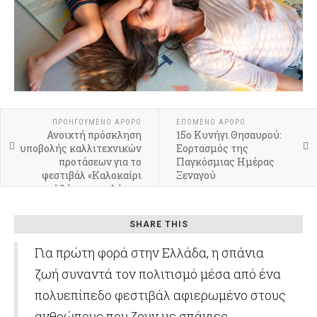
ΠΡΟΗΓΟΎΜΕΝΟ ΆΡΘΡΟ
ΕΠΌΜΕΝΟ ΆΡΘΡΟ
Ανοιχτή πρόσκληση
15ο Κυνήγι Θησαυρού:
υποβολής καλλιτεχνικών
Εορτασμός της
προτάσεων για το
Παγκόσμιας Ημέρας
φεστιβάλ «Καλοκαίρι
Ξεναγού
στην Αθήνα» του Δήμου
Αθηναίων
SHARE THIS
Για πρώτη φορά στην Ελλάδα, η σπάνια
ζωή συναντά τον πολιτισμό μέσα από ένα
πολυεπίπεδο φεστιβάλ αφιερωμένο στους
ανθρώπους που ζουν με σπάνιες