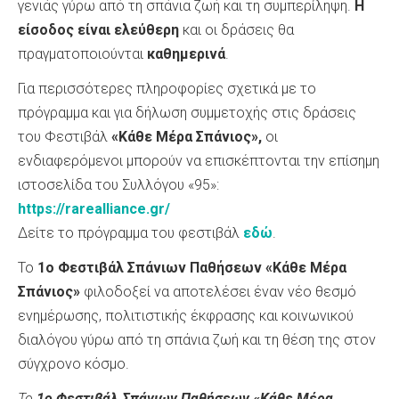
γενιάς γύρω από τη σπάνια ζωή και τη συμπερίληψη.
Η
είσοδος είναι ελεύθερη
και οι δράσεις θα
πραγματοποιούνται
καθημερινά
.
Για περισσότερες πληροφορίες σχετικά με το
πρόγραμμα και για δήλωση συμμετοχής στις δράσεις
του Φεστιβάλ
«Κάθε Μέρα Σπάνιος»,
οι
ενδιαφερόμενοι μπορούν να επισκέπτονται την επίσημη
ιστοσελίδα του Συλλόγου «95»:
https://rarealliance.gr/
Δείτε το πρόγραμμα του φεστιβάλ
εδώ
.
Το
1ο Φεστιβάλ Σπάνιων Παθήσεων «Κάθε Μέρα
Σπάνιος»
φιλοδοξεί να αποτελέσει έναν νέο θεσμό
ενημέρωσης, πολιτιστικής έκφρασης και κοινωνικού
διαλόγου γύρω από τη σπάνια ζωή και τη θέση της στον
σύγχρονο κόσμο.
Το
1ο Φεστιβάλ Σπάνιων Παθήσεων «Κάθε Μέρα