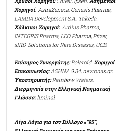
Χρυσοί Χορηγοί:
Chiesi
,
Ipsen
.
Ασημένιοι
Χορηγοί
:
AstraZeneca
,
Genesis
Pharma
,
LAMDA
Development
S
.
A
.,
Takeda
.
Χάλκινοι
Χορηγοί:
Ardius Pharma,
INTEGRIS Pharma, LEO Pharma, Pfizer,
sfRD-Solutions for Rare Diseases, UCB.
Επίσημος Συνεργάτης:
Polaroid
.
X
ορηγοί
Επικοινωνίας:
ΑΘΗΝΑ 9.84, nevronas.gr.
Υποστηρικτής:
Rainbow
Waters
.
Διερμηνεία στην Ελληνική Νοηματική
Γλώσσα:
liminal
Λίγα Λόγια για τον Σύλλογο «“95”,
Ελληνική Συμμαχία για τους Σπάνιους