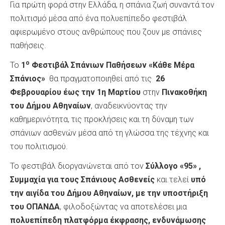
Για πρώτη φορά στην Ελλάδα, η σπάνια ζωή συναντά τον
πολιτισμό μέσα από ένα πολυεπίπεδο φεστιβάλ
αφιερωμένο στους ανθρώπους που ζουν με σπάνιες
παθήσεις.
ο
Το
1
Φεστιβάλ Σπάνιων Παθήσεων «Κάθε Μέρα
Σπάνιος»
θα πραγματοποιηθεί από τις
26
Φεβρουαρίου έως την 1η Μαρτίου
στην
Πινακοθήκη
του Δήμου Αθηναίων
, αναδεικνύοντας την
καθημερινότητα, τις προκλήσεις και τη δύναμη των
σπάνιων ασθενών μέσα από τη γλώσσα της τέχνης και
του πολιτισμού.
Το φεστιβάλ διοργανώνεται από τον
Σύλλογο «95» ,
Συμμαχία για τους Σπάνιους Ασθενείς
και τελεί
υπό
την αιγίδα του Δήμου Αθηναίων, με την υποστήριξη
του ΟΠΑΝΔΑ
, φιλοδοξώντας να αποτελέσει μια
πολυεπίπεδη πλατφόρμα έκφρασης, ενδυνάμωσης