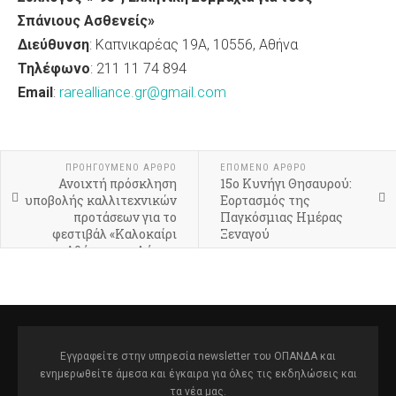
Σπάνιους Ασθενείς»
Διεύθυνση
: Καπνικαρέας 19Α, 10556, Αθήνα
Τηλέφωνο
: 211 11 74 894
Email
:
rarealliance.gr@gmail.com
ΠΡΟΗΓΟΎΜΕΝΟ ΆΡΘΡΟ
ΕΠΌΜΕΝΟ ΆΡΘΡΟ
Ανοιχτή πρόσκληση
15ο Κυνήγι Θησαυρού:
υποβολής καλλιτεχνικών
Εορτασμός της
προτάσεων για το
Παγκόσμιας Ημέρας
φεστιβάλ «Καλοκαίρι
Ξεναγού
στην Αθήνα» του Δήμου
Αθηναίων
Εγγραφείτε στην υπηρεσία newsletter του ΟΠΑΝΔΑ και
ενημερωθείτε άμεσα και έγκαιρα για όλες τις εκδηλώσεις και
τα νέα μας.