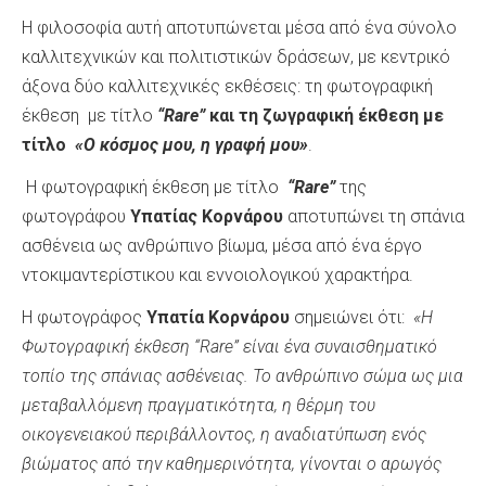
Η φιλοσοφία αυτή αποτυπώνεται μέσα από ένα σύνολο
καλλιτεχνικών και πολιτιστικών δράσεων, με κεντρικό
άξονα δύο καλλιτεχνικές εκθέσεις: τη φωτογραφική
έκθεση με τίτλο
“
Rare
”
και τη ζωγραφική έκθεση με
τίτλο
«Ο κόσμος μου, η γραφή μου»
.
Η φωτογραφική έκθεση με τίτλο
“
Rare
”
της
φωτογράφου
Υπατίας Κορνάρου
αποτυπώνει τη σπάνια
ασθένεια ως ανθρώπινο βίωμα, μέσα από ένα έργο
ντοκιμαντερίστικου και εννοιολογικού χαρακτήρα.
Η φωτογράφος
Υπατία Κορνάρου
σημειώνει ότι:
«Η
Φωτογραφική έκθεση “Rare” είναι ένα συναισθηματικό
τοπίο της σπάνιας ασθένειας. Το ανθρώπινο σώμα ως μια
μεταβαλλόμενη πραγματικότητα, η θέρμη του
οικογενειακού περιβάλλοντος, η αναδιατύπωση ενός
βιώματος από την καθημερινότητα, γίνονται ο αρωγός