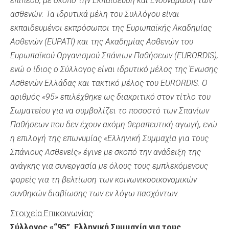
επίπεδο, με σκοπό την Εκπαίδευση και Ενδυνάμωση των
ασθενών. Τα ιδρυτικά μέλη του Συλλόγου είναι
εκπαιδευμένοι εκπρόσωποι της Ευρωπαϊκής Ακαδημίας
Ασθενών (EUPATI) και της Ακαδημίας Ασθενών του
Ευρωπαϊκού Οργανισμού Σπάνιων Παθήσεων (EURORDIS),
ενώ ο ίδιος ο Σύλλογος είναι ιδρυτικό μέλος της Ένωσης
Ασθενών Ελλάδας και τακτικό μέλος του EURORDIS. Ο
αριθμός «95» επιλέχθηκε ως διακριτικό στον τίτλο του
Σωματείου για να συμβολίζει το ποσοστό των Σπανίων
Παθήσεων που δεν έχουν ακόμη θεραπευτική αγωγή, ενώ
η επιλογή της επωνυμίας «Ελληνική Συμμαχία για τους
Σπάνιους Ασθενείς» έγινε με σκοπό την ανάδειξη της
ανάγκης για συνεργασία με όλους τους εμπλεκόμενους
φορείς για τη βελτίωση των κοινωνικοοικονομικών
συνθηκών διαβίωσης των εν λόγω πασχόντων.
Στοιχεία Επικοινωνίας
:
Σύλλογος «“95”, Ελληνική Συμμαχία για τους