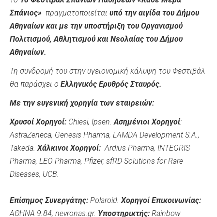
Σπάνιος»
πραγματοποιείται
υπό την αιγίδα του Δήμου
Αθηναίων
και με την υποστήριξη του
Οργανισμού
Πολιτισμού, Αθλητισμού και Νεολαίας του Δήμου
Αθηναίων.
Τη συνδρομή του στην υγειονομική κάλυψη του Φεστιβάλ
θα παράσχει ο
Ελληνικός Ερυθρός Σταυρός.
Με την ευγενική χορηγία των εταιρειών:
Χρυσοί Χορηγοί:
Chiesi
,
Ipsen
.
Ασημένιοι Χορηγοί
:
AstraZeneca
,
Genesis
Pharma
,
LAMDA
Development
S
.
A
.,
Takeda
.
Χάλκινοι
Χορηγοί:
Ardius Pharma, INTEGRIS
Pharma, LEO Pharma, Pfizer, sfRD-Solutions for Rare
Diseases, UCB.
Επίσημος Συνεργάτης:
Polaroid
.
X
ορηγοί Επικοινωνίας:
ΑΘΗΝΑ 9.84, nevronas.gr.
Υποστηρικτής:
Rainbow