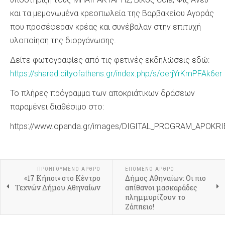
και τα μεμονωμένα κρεοπωλεία της Βαρβακείου Αγοράς
που προσέφεραν κρέας και συνέβαλαν στην επιτυχή
υλοποίηση της διοργάνωσης.
Δείτε φωτογραφίες από τις φετινές εκδηλώσεις εδώ:
https://shared.cityofathens.gr/index.php/s/oerjYrKmPFAk6er
Το πλήρες πρόγραμμα των αποκριάτικων δράσεων
παραμένει διαθέσιμο στο:
https://www.opanda.gr/images/DIGITAL_PROGRAM_APOKRI
ΠΡΟΗΓΟΎΜΕΝΟ ΆΡΘΡΟ
ΕΠΌΜΕΝΟ ΆΡΘΡΟ
«17 Κήποι» στο Κέντρο
Δήμος Αθηναίων: Οι πιο
Τεχνών Δήμου Αθηναίων
απίθανοι μασκαράδες
πλημμυρίζουν το
Ζάππειο!