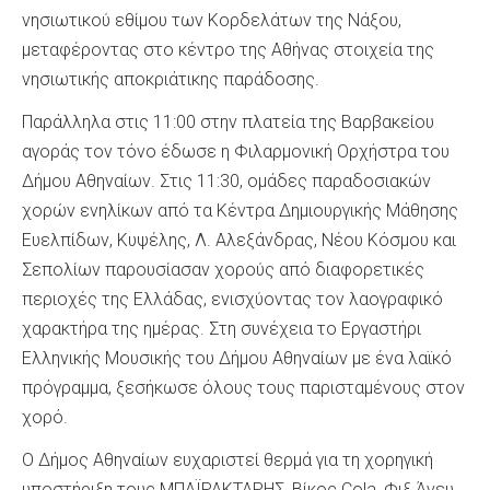
νησιωτικού εθίμου των Κορδελάτων της Νάξου,
μεταφέροντας στο κέντρο της Αθήνας στοιχεία της
νησιωτικής αποκριάτικης παράδοσης.
Παράλληλα στις 11:00 στην πλατεία της Βαρβακείου
αγοράς τον τόνο έδωσε η Φιλαρμονική Ορχήστρα του
Δήμου Αθηναίων. Στις 11:30, ομάδες παραδοσιακών
χορών ενηλίκων από τα Κέντρα Δημιουργικής Μάθησης
Ευελπίδων, Κυψέλης, Λ. Αλεξάνδρας, Νέου Κόσμου και
Σεπολίων παρουσίασαν χορούς από διαφορετικές
περιοχές της Ελλάδας, ενισχύοντας τον λαογραφικό
χαρακτήρα της ημέρας. Στη συνέχεια το Εργαστήρι
Ελληνικής Μουσικής του Δήμου Αθηναίων με ένα λαϊκό
πρόγραμμα, ξεσήκωσε όλους τους παρισταμένους στον
χορό.
Ο Δήμος Αθηναίων ευχαριστεί θερμά για τη χορηγική
υποστήριξη τους ΜΠΑΪΡΑΚΤΑΡΗΣ, Βίκος Cola, Φιξ Άνευ