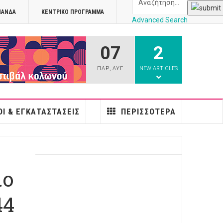
ΠΑΝΔΑ
ΚΕΝΤΡΙΚΌ ΠΡΌΓΡΑΜΜΑ
Advanced Search
07
2
athens
ΠΑΡ
,
ΑΥΓ
NEW ARTICLES
Ι & ΕΓΚΑΤΑΣΤΆΣΕΙΣ
ΠΕΡΙΣΣΌΤΕΡΑ
ιο
44