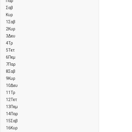
Παρ
Σαβ
Κυρ
1
Σαβ
2
Κυρ
3
Δευ
4
Τρ
5
Τετ
6
Πεμ
7
Παρ
8
Σαβ
9
Κυρ
10
Δευ
11
Τρ
12
Τετ
13
Πεμ
14
Παρ
15
Σαβ
16
Κυρ