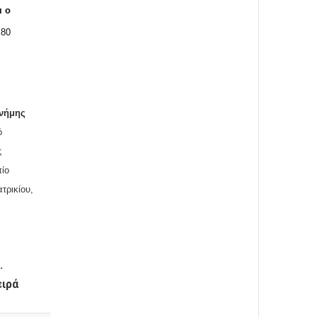
ι ο
 80
μνήμης
ό
ς
πίο
τρικίου,
.
ειρά