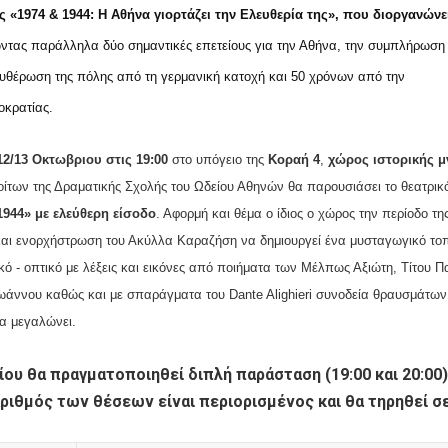
ις
«1974 & 1944: Η Αθήνα γιορτάζει την Ελευθερία της», που διοργανώνε
ώντας παράλληλα δύο σημαντικές επετείους για την Αθήνα, την συμπλήρωση
υθέρωση της πόλης από τη γερμανική κατοχή και 50 χρόνων από την
οκρατίας.
12/13
Οκτωβριου
στις 19:00
στο υπόγειο της
Κοραή 4
,
χώρος ιστορικής 
οίτων της Δραματικής Σχολής του Ωδείου Αθηνών θα παρουσιάσει το θεατρικ
1944
»
με ελεύθερη είσοδο
. Αφορμή και θέμα ο ίδιος ο χώρος την περίοδο τη
και ενορχήστρωση του Ακύλλα Καραζήση να δημιουργεί
ένα μυσταγωγικό το
κό - οπτικό
μ
ε λέξεις και εικόνες από ποιήματα τ
ων
Μέλπως Αξιώτη, Τίτου Πα
 Ιωάννου καθώς και με σπαράγματα του Dante Alighieri συνοδεία
θραυσμάτων
να μεγαλώνει.
ίου θα πραγματοποιηθεί διπλή παράσταση (19:00 και 20:00)
ριθμός των θέσεων είναι περιορισμένος και θα τηρηθεί σ