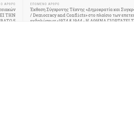
ΝΟ ΆΡΘΡΟ
ΕΠΌΜΕΝΟ ΆΡΘΡΟ
τειακών
Έκθεση Σύγχρονης Τέχνης «Δημοκρατία και Συγκρ
ΖΕΙ ΤΗΝ
/ Democracy and Conflicts» στο πλαίσιο των επετ
ΒΒΑΤΟ 5
εκδηλώσεων «1974 & 1944 - Η ΑΘΗΝΑ ΓΙΟΡΤΑΖΕΙ
Υ 2024
ΕΛΕΥΘΕΡΙΑ ΤΗΣ»