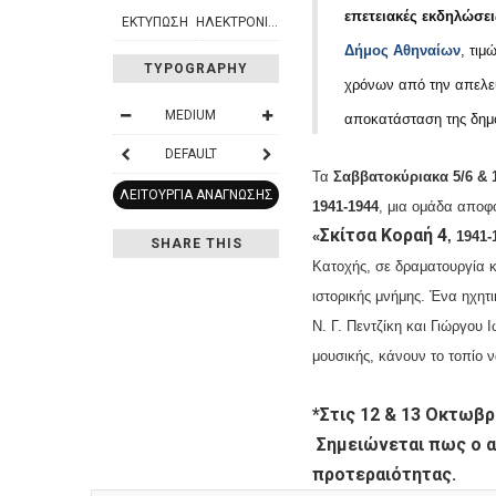
επετειακές εκδηλώσε
ΕΚΤΎΠΩΣΗ
ΗΛΕΚΤΡΟΝΙΚΌ ΤΑΧΥΔΡΟΜΕΊΟ
Δήμος Αθηναίων
, τιμ
TYPOGRAPHY
χρόνων από την απελε
MEDIUM
αποκατάσταση της δημ
DEFAULT
Τα
Σαββατοκύριακα 5/6 & 
ΛΕΙΤΟΥΡΓΊΑ ΑΝΆΓΝΩΣΗΣ
1941-1944
, μια ομάδα αποφ
Σκίτσα Κοραή 4
«
, 1941-
SHARE THIS
Κατοχής,
σε δραματουργία 
ιστορικής μνήμ
ης. Ένα ηχητι
Ν. Γ. Πεντζίκη και Γιώργου
μουσικής
,
κάνουν το τοπίο 
*Στις 12 & 13 Οκτωβρ
Σημειώνεται πως ο
α
προτεραιότητας.