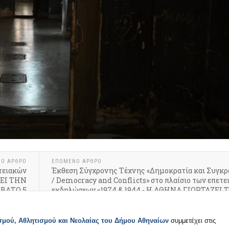
ΝΟ ΆΡΘΡΟ
ΕΠΌΜΕΝΟ ΆΡΘΡΟ
τειακών
Έκθεση Σύγχρονης Τέχνης «Δημοκρατία και Συγκρ
ΖΕΙ ΤΗΝ
/ Democracy and Conflicts» στο πλαίσιο των επετ
ΒΒΑΤΟ 5
εκδηλώσεων «1974 & 1944 - Η ΑΘΗΝΑ ΓΙΟΡΤΑΖΕΙ
Υ 2024
ΕΛΕΥΘΕΡΙΑ ΤΗΣ»
σμού, Αθλητισμού και Νεολαίας του Δήμου Αθηναίω
ν
συμμετ
έχει
στις