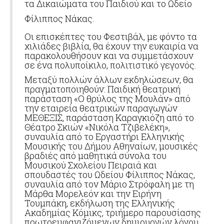
τα Δικαιώματα του Παιδιού και το Ωδείο
Φίλιππος Νάκας.
Oι επισκέπτες του Φεστιβάλ, με φόντο τα
χιλιάδες βιβλία, θα έχουν την ευκαιρία να
παρακολουθήσουν και να συμμετάσχουν
σε ένα πολυποίκιλο, πολιτιστικό γεγονός.
Μεταξύ πολλών άλλων εκδηλώσεων, θα
πραγματοποιηθούν: Παιδική θεατρική
παράσταση «Ο θρύλος της Μουλάν» από
την εταιρεία θεατρικών παραγωγών
ΜΕΘΕΞΙΣ, παράσταση Καραγκιόζη από το
Θέατρο Σκιών «Νικόλα Τζιβελέκη»,
συναυλία από το Εργαστήρι Ελληνικής
Μουσικής του Δήμου Αθηναίων, μουσικές
βραδιές από μαθητικά σύνολα του
Μουσικού Σχολείου Πειραιά και
σπουδαστές του Ωδείου Φίλιππος Νάκας,
συναυλία από τον Μάριο Στρόφαλη με τη
Μάρθα Μορελεόν και την Ειρήνη
Τουμπάκη, εκδήλωση της Ελληνικής
Ακαδημίας Κόμικς, τριήμερο παρουσίασης
πρωτοεμφανιζόμενων δημιουργών λόγου,