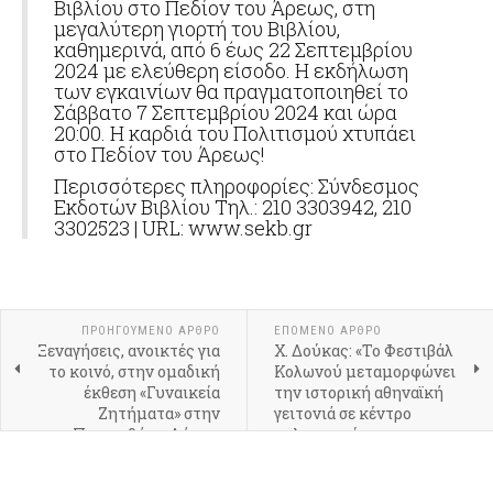
Βιβλίου στο Πεδίον του Άρεως, στη
μεγαλύτερη γιορτή του Βιβλίου,
καθημερινά, από 6 έως 22 Σεπτεμβρίου
2024 με ελεύθερη είσοδο. Η εκδήλωση
των εγκαινίων θα πραγματοποιηθεί το
Σάββατο 7 Σεπτεμβρίου 2024 και ώρα
20:00. Η καρδιά του Πολιτισμού χτυπάει
στο Πεδίον του Άρεως!
Περισσότερες πληροφορίες: Σύνδεσμος
Εκδοτών Βιβλίου Τηλ.: 210 3303942, 210
3302523 | URL: www.sekb.gr
ΠΡΟΗΓΟΎΜΕΝΟ ΆΡΘΡΟ
ΕΠΌΜΕΝΟ ΆΡΘΡΟ
Ξεναγήσεις, ανοικτές για
Χ. Δούκας: «Το Φεστιβάλ
το κοινό, στην ομαδική
Κολωνού μεταμορφώνει
έκθεση «Γυναικεία
την ιστορική αθηναϊκή
Ζητήματα» στην
γειτονιά σε κέντρο
Πινακοθήκη Δήμου
πολιτισμού»
Αθηναίων