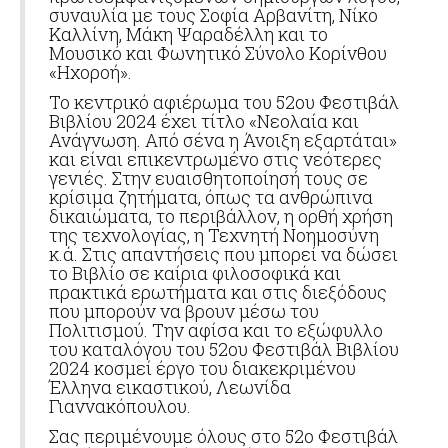
συναυλία με τους Σοφία Αρβανίτη, Νίκο
Καλλίνη, Μάκη Ψαραδέλλη και το
Μουσικό και Φωνητικό Σύνολο Κορίνθου
«Ηχοροή».
Το κεντρικό αφιέρωμα του 52ου Φεστιβάλ
Βιβλίου 2024 έχει τίτλο «Νεολαία και
Ανάγνωση. Από σένα η Άνοιξη εξαρτάται»
και είναι επικεντρωμένο στις νεότερες
γενιές. Στην ευαισθητοποίησή τους σε
κρίσιμα ζητήματα, όπως τα ανθρώπινα
δικαιώματα, το περιβάλλον, η ορθή χρήση
της τεχνολογίας, η Τεχνητή Νοημοσύνη
κ.ά. Στις απαντήσεις που μπορεί να δώσει
το Βιβλίο σε καίρια φιλοσοφικά και
πρακτικά ερωτήματα και στις διεξόδους
που μπορούν να βρουν μέσω του
Πολιτισμού. Την αφίσα και το εξώφυλλο
του καταλόγου του 52ου Φεστιβάλ Βιβλίου
2024 κοσμεί έργο του διακεκριμένου
Έλληνα εικαστικού, Λεωνίδα
Γιαννακόπουλου.
Σας περιμένουμε όλους στο 52ο Φεστιβάλ