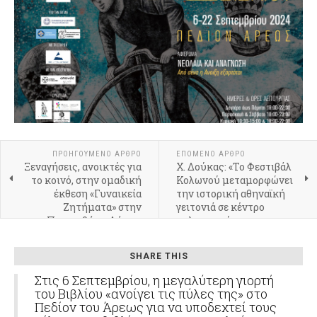
ΠΡΟΗΓΟΎΜΕΝΟ ΆΡΘΡΟ
ΕΠΌΜΕΝΟ ΆΡΘΡΟ
Ξεναγήσεις, ανοικτές για
Χ. Δούκας: «Το Φεστιβάλ
το κοινό, στην ομαδική
Κολωνού μεταμορφώνει
έκθεση «Γυναικεία
την ιστορική αθηναϊκή
Ζητήματα» στην
γειτονιά σε κέντρο
Πινακοθήκη Δήμου
πολιτισμού»
Αθηναίων
SHARE THIS
Στις 6 Σεπτεμβρίου, η μεγαλύτερη γιορτή
του Βιβλίου «ανοίγει τις πύλες της» στο
Πεδίον του Άρεως για να υποδεχτεί τους