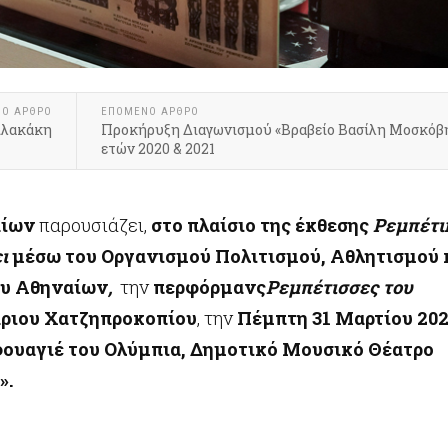
ΝΟ ΆΡΘΡΟ
ΕΠΌΜΕΝΟ ΆΡΘΡΟ
ιλακάκη
Προκήρυξη Διαγωνισμού «Βραβείο Βασίλη Μοσκόβ
ετών 2020 & 2021
αίων
παρουσιάζει,
στο πλαίσιο της έκθεσης
Ρεμπέτι
ει
μέσω του
Οργανισμού Πολιτισμού, Αθλητισμού 
υ Αθηναίων
,
την
περφόρμανς
Ρεμπέτισσες του
ριου Χατζηπροκοπίου
, την
Πέμπτη 31 Μαρτίου 202
 φουαγιέ του Ολύμπια, Δημοτικό Μουσικό Θέατρο
».