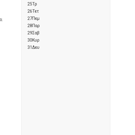
25
Τρ
26
Τετ
27
Πεμ
αι
28
Παρ
29
Σαβ
30
Κυρ
31
Δευ