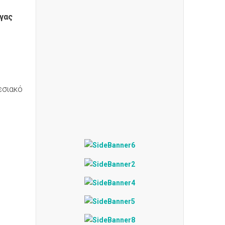
ήγας
εσιακό