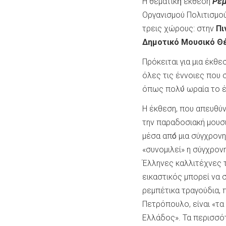
Η θεματική́ έκθεση
Ρεμ
Οργανισμού Πολιτισμού
τρεις χώρους: στην
Πι
Δημοτικό Μουσικό Θέ
Πρόκειται για μια έκθε
όλες τις έννοιες που σ
όπως πολύ́ ωραία το έ
Η έκθεση, που απευθύν
την παραδοσιακή μουσι
μέσα από́ μια σύγχρονη
«συνομιλεί» η σύγχρον
Έλληνες καλλιτέχνες τ
εικαστικός μπορεί να 
ρεμπέτικα τραγούδια, 
Πετρόπουλο, είναι «τ
Ελλάδος». Τα περισσό