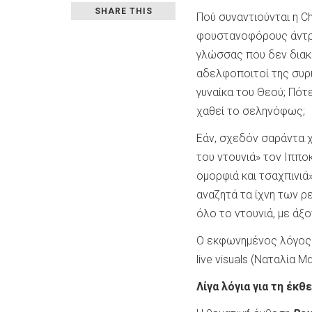
SHARE THIS
Πού συναντιούνται η C
φουστανοφόρους άντρε
γλώσσας που δεν διακρί
αδελφοποιτοί της συρι
γυναίκα του Θεού; Πότε
χαθεί το σεληνόφως;
Εάν, σχεδόν σαράντα 
του ντουνιά» τον Ιππ
ομορφιά και τσαχπινιά
αναζητά τα ίχνη των ρ
όλο το ντουνιά, με άξο
Ο εκφωνημένος λόγος 
live visuals (Ναταλία Μ
Λίγα λόγια για τη έκθ