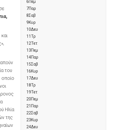
6
Πεμ
σε
7
Παρ
8
Σαβ
ια,
9
Κυρ
10
Δευ
 και
11
Τρ
»,
12
Τετ
13
Πεμ
14
Παρ
γαπούν
15
Σαβ
ία του
16
Κυρ
ν οποίο
17
Δευ
18
Τρ
νοι
19
Τετ
χρονος
20
Πεμ
τα
21
Παρ
ού Ηλία
22
Σαβ
ών της
23
Κυρ
ηναίων
24
Δευ