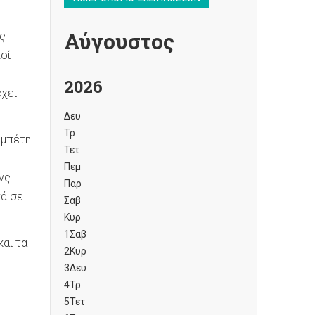
Αύγουστος
ς
λοί
2026
έχει
Δευ
Τρ
εμπέτη
Τετ
Πεμ
νς
Παρ
κά σε
Σαβ
Κυρ
1
Σαβ
αι τα
2
Κυρ
3
Δευ
4
Τρ
5
Τετ