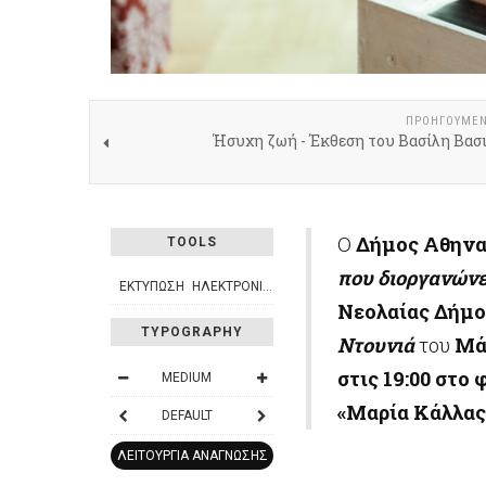
ΠΡΟΗΓΟΎΜΕ
Ήσυχη ζωή - Έκθεση του Βασίλη Βασ
Ο
Δήμος Αθην
TOOLS
που διοργανών
ΕΚΤΎΠΩΣΗ
ΗΛΕΚΤΡΟΝΙΚΌ ΤΑΧΥΔΡΟΜΕΊΟ
Νεολαίας
Δήμο
TYPOGRAPHY
Ντουνιά
του
Μά
στις 19:00 στο
MEDIUM
«Μαρία Κάλλας
DEFAULT
ΛΕΙΤΟΥΡΓΊΑ ΑΝΆΓΝΩΣΗΣ