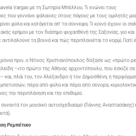
havela Vargas με τη Σωτηρία Μπέλλου; Τι ενώνει τους
ς που γεννάνε φάλαινες στους πάγους με τους ομιλητές μια
νει φύλα και κατάγεται απ’ τα σύννεφα; Τι κοινό έχουν οι σα
ακής ερήμου με τον διάσημο ψυχασθενή της Σαξονίας, γιο και
 αντιλαλούνε τα βουνά και πώς περιπλανιέται το κορμί; Γιατί 
χρόνια πριν, ο Ντίνος Χριστιανόπουλος δόξασε ως «πρώτο ρ
οκλείδη –«το πρώτο της Αθήνας αρχοντόπουλο, που έσκιζε σε
»– και, πλάι του, τον Αλέξανδρο ή τον Δημοσθένη, η περφόρμα
εμπετισσών, πέρα από φύλα και πέρα από σύνορα, κυριολεκτι
νες την περιπλάνηση και την επιθυμία.
συναντά τον μουσικό αυτοσχεδιασμό (Γιάννης Αναστασάκης) κ
αντά).
εση
Ρεμπέτικο