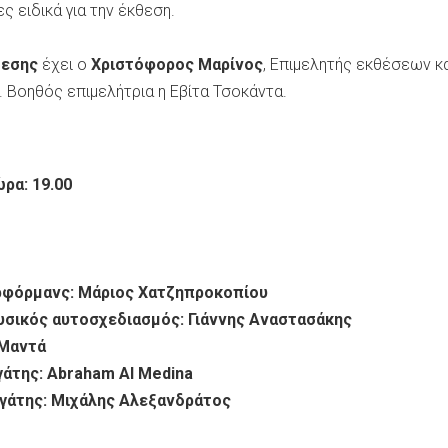
ς ειδικά για την έκθεση.
θεσης
έχει ο
Χριστόφορος Μαρίνος
, Επιμελητής εκθέσεων κ
Βοηθός επιμελήτρια η Εβίτα Τσοκάντα.
ρα: 19.00
ρφόρμανς: Μάριος Χατζηπροκοπίου
ουσικός αυτοσχεδιασμός: Γιάννης Αναστασάκης
 Μαντά
γάτης:
Abraham
Al
Μ
edina
γάτης: Μιχάλης Αλεξανδράτος