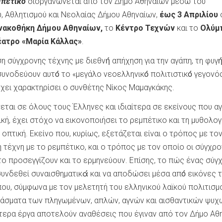
πέτικο
διοργανώνεται από τον Δήμο Αθηναίων μέσω του
, Αθλητισμού και Νεολαίας Δήμου Αθηναίων,
έως 3 Απριλίου
νακοθήκη
Δήμου Αθηναίων,
το
Κέντρο Τεχνών
και το
Ολύμπ
ατρο «Μαρία Κάλλας»
.
ση σύγχρονης τέχνης με διεθνή́ απήχηση για την αγάπη, τη φυγή́
υνοδεύουν αυτό́ το «μεγάλο νεοελληνικό́ πολιτιστικό́ γεγονός
χει χαρακτηρίσει ο συνθέτης Νίκος Μαμαγκάκης.
εται σε όλους τους Έλληνες και ιδιαίτερα σε εκείνους που α
κή, έχει στόχο να εικονοποιήσει το ρεμπέτικο και τη μυθολογ
 οπτική. Εκείνο που, κυρίως, εξετάζεται είναι ο τρόπος με το
η τέχνη με το ρεμπέτικο, και ο τρόπος με τον οποίο οι σύγχρο
ο προσεγγίζουν και το ερμηνεύουν. Επίσης, το πώς ένας σύγ
συνδεθεί συναισθηματικά́ και να αποδώσει μέσα από́ εικόνες 
που, σύμφωνα με τον μελετητή του ελληνικού λαϊκού πολιτισμ
α άσματα των πληγωμένων, απλών, αγνών και αισθαντικών ψυχ
τερα έργα αποτελούν αναθέσεις που έγιναν από τον Δήμο Αθ