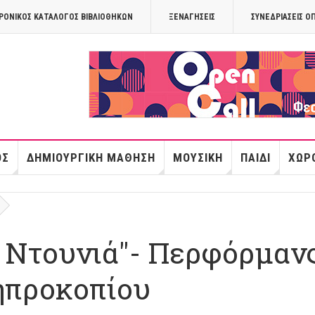
ΡΟΝΙΚΟΣ ΚΑΤΑΛΟΓΟΣ ΒΙΒΛΙΟΘΗΚΩΝ
ΞΕΝΑΓΉΣΕΙΣ
ΣΥΝΕΔΡΙΆΣΕΙΣ Ο
OPANDAcityof
ΌΣ
ΔΗΜΙΟΥΡΓΙΚΉ ΜΆΘΗΣΗ
ΜΟΥΣΙΚΉ
ΠΑΙΔΊ
ΧΏΡΟ
υ Ντουνιά"- Περφόρμαν
ηπροκοπίου