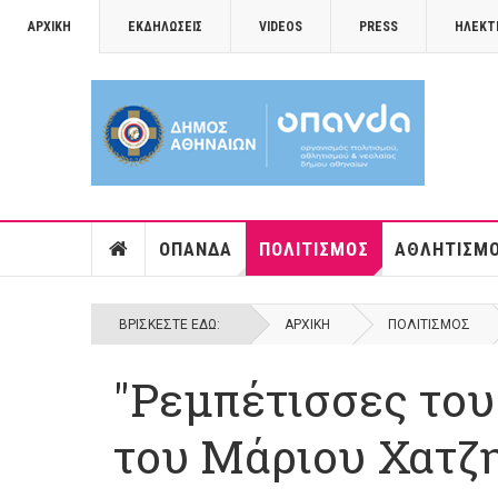
ΑΡΧΙΚΉ
ΕΚΔΗΛΏΣΕΙΣ
VIDEOS
PRESS
ΗΛΕΚΤ
ΟΠΑΝΔΑ
ΠΟΛΙΤΙΣΜΌΣ
ΑΘΛΗΤΙΣΜ
ΒΡΊΣΚΕΣΤΕ ΕΔΏ:
ΑΡΧΙΚΉ
ΠΟΛΙΤΙΣΜΌΣ
"Ρεμπέτισσες το
του Μάριου Χατζ