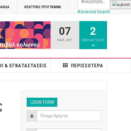
ΠΑΝΔΑ
ΚΕΝΤΡΙΚΌ ΠΡΌΓΡΑΜΜΑ
Advanced Search
07
2
athens
ΠΑΡ
,
ΑΥΓ
NEW ARTICLES
Ι & ΕΓΚΑΤΑΣΤΆΣΕΙΣ
ΠΕΡΙΣΣΌΤΕΡΑ
ς
LOGIN FORM