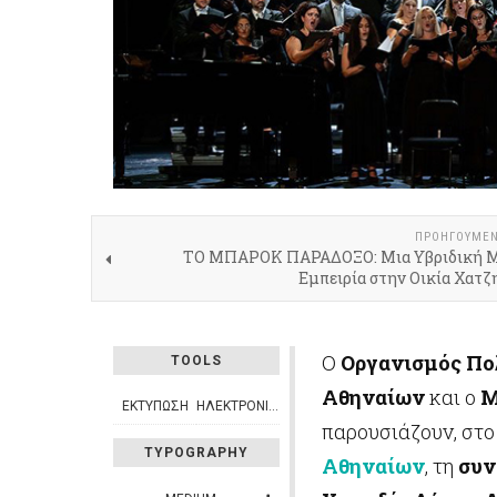
ΠΡΟΗΓΟΎΜΕ
ΤΟ ΜΠΑΡΟΚ ΠΑΡΑΔΟΞΟ: Μια Υβριδική 
Εμπειρία στην Οικία Χατζ
O
Οργανισμός
Πο
TOOLS
Αθηναίων
και ο
Μ
ΕΚΤΎΠΩΣΗ
ΗΛΕΚΤΡΟΝΙΚΌ ΤΑΧΥΔΡΟΜΕΊΟ
παρουσιάζουν, στ
TYPOGRAPHY
Αθηναίων
, τη
συν