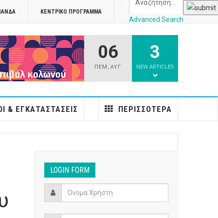
ΠΑΝΔΑ
ΚΕΝΤΡΙΚΌ ΠΡΌΓΡΑΜΜΑ
Advanced Search
06
3
athens
ΠΕΜ
,
ΑΥΓ
NEW ARTICLES
Ι & ΕΓΚΑΤΑΣΤΆΣΕΙΣ
ΠΕΡΙΣΣΌΤΕΡΑ
LOGIN FORM
υ