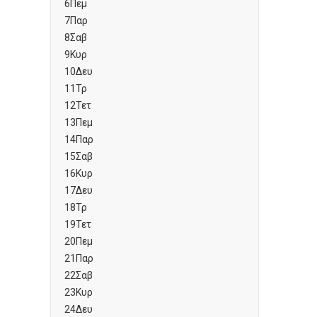
6
Πεμ
7
Παρ
8
Σαβ
9
Κυρ
10
Δευ
11
Τρ
12
Τετ
13
Πεμ
14
Παρ
15
Σαβ
16
Κυρ
17
Δευ
18
Τρ
19
Τετ
20
Πεμ
21
Παρ
22
Σαβ
23
Κυρ
24
Δευ