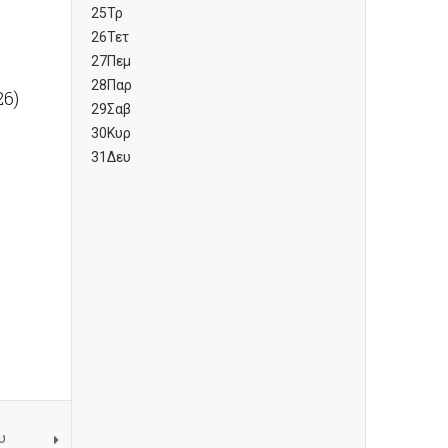
25
Τρ
26
Τετ
27
Πεμ
28
Παρ
26)
29
Σαβ
30
Κυρ
31
Δευ
υ