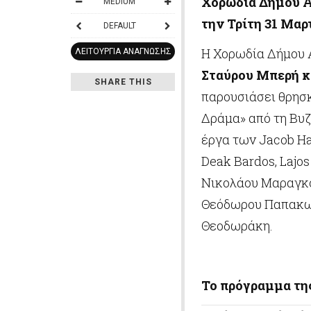
Χορωδία Δήμου Α
MEDIUM
την Τρίτη 31 Μαρτ
DEFAULT
Η Χορωδία Δήμου 
ΛΕΙΤΟΥΡΓΊΑ ΑΝΆΓΝΩΣΗΣ
Σταύρου Μπερή κ
SHARE THIS
παρουσιάσει θρησ
Δράμα» από τη Βυζ
έργα των Jacob Han
Deak Bardos, Lajo
Νικολάου Μαραγκο
Θεόδωρου Παπακων
Θεοδωράκη.
Το πρόγραμμα της