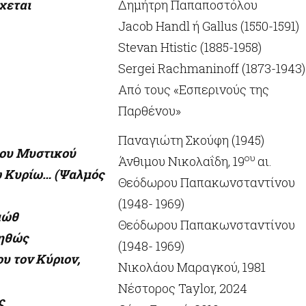
χεται
Δημήτρη Παπαποστόλου
Jacob Handl ή Gallus (1550-1591)
Stevan Htistic (1885-1958)
Sergei Rachmaninoff (1873-1943)
Από τους «Εσπερινούς της
Παρθένου»
Παναγιώτη Σκούφη (1945)
 του Μυστικού
ου
Άνθιμου Νικολαΐδη, 19
αι.
ω Κυρίω… (Ψαλμός
Θεόδωρου Παπακωνσταντίνου
(1948- 1969)
αώθ
Θεόδωρου Παπακωνσταντίνου
 αληθώς
(1948- 1969)
υ τον Κύριον,
Νικολάου Μαραγκού, 1981
Νέστορος Taylor, 2024
ς