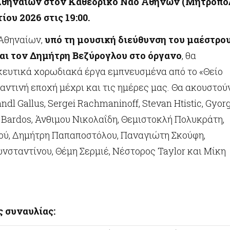
θηναίων στον Καθεδρικό Ναό Αθηνών (Μητρόπο
ίου 2026 στις 19:00.
Αθηναίων,
υπό τη μουσική διεύθυνση του μαέστρο
αι τον Δημήτρη Βεζύρογλου στο όργανο
, θα
κευτικά χορωδιακά έργα εμπνευσμένα από το «Θείο
αντινή εποχή μέχρι και τις ημέρες μας. Θα ακουστού
dl Gallus, Sergei Rachmaninoff, Stevan Htistic, Gyor
s Bardos, Άνθιμου Νικολαΐδη, Θεμιστοκλή Πολυκράτη,
ύ, Δημήτρη Παπαποστόλου, Παναγιώτη Σκούφη,
σταντίνου, Θέμη Σερμιέ, Νέστορος Taylor και Μίκη
 συναυλίας: