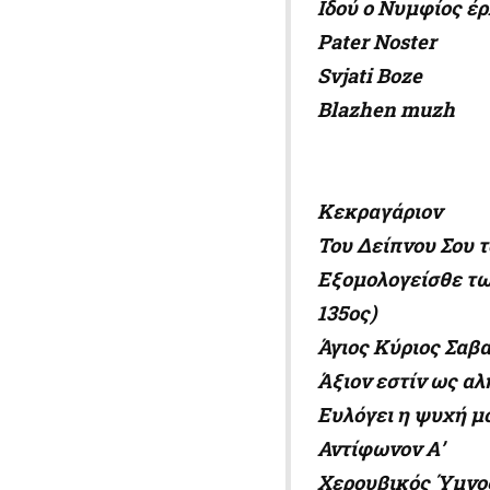
Ιδού ο Νυμφίος έρ
Pater
Noster
Svjati
Boze
Blazhen
muzh
Κεκραγάριον
Του Δείπνου Σου
Εξομολογείσθε τ
135ος)
Άγιος Κύριος Σαβ
Άξιον εστίν ως
Ευλόγει η ψυχή μο
Αντίφωνον Α’
Χερουβικός Ύμνο