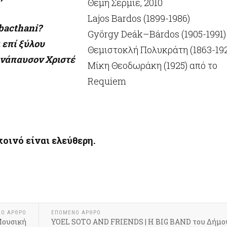
Θέμη Σερμιέ, 2010
Lajos Bardos (1899-1986)
sabacthani?
György Deák–Bárdos (1905-1991)
 επί ξύλου
Θεμιστοκλή Πολυκράτη (1863-19
 ανάπαυσον Χριστέ
Μίκη Θεοδωράκη (1925) από το
Requiem
κοινό είναι ελεύθερη.
ΝΟ ΆΡΘΡΟ
ΕΠΌΜΕΝΟ ΆΡΘΡΟ
Μουσική
YOEL SOTO AND FRIENDS | Η BIG BAND του Δήμο