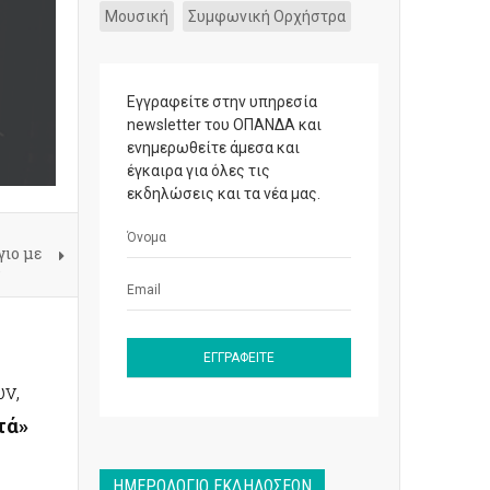
Μουσική
Συμφωνική Ορχήστρα
Εγγραφείτε στην υπηρεσία
newsletter του ΟΠΑΝΔΑ και
ενημερωθείτε άμεσα και
έγκαιρα για όλες τις
εκδηλώσεις και τα νέα μας.
γιο με
ων,
τά»
ΗΜΕΡΟΛΌΓΙΟ ΕΚΔΗΛΏΣΕΩΝ