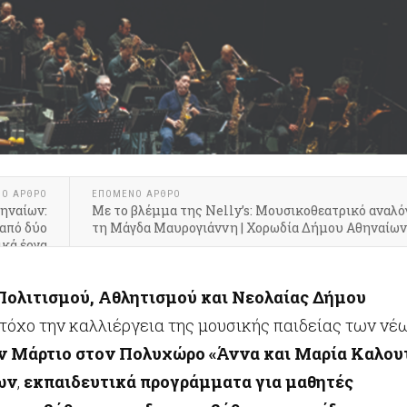
ΝΟ ΆΡΘΡΟ
ΕΠΌΜΕΝΟ ΆΡΘΡΟ
ηναίων:
Με το βλέμμα της Nelly’s: Μουσικοθεατρικό αναλό
 από δύο
τη Μάγδα Μαυρογιάννη | Χορωδία Δήμου Αθηναίων
ικά έργα
Πολιτισμού, Αθλητισμού και Νεολαίας Δήμου
στόχο την καλλιέργεια της μουσικής παιδείας των νέ
ν Μάρτιο στον Πολυχώρο «Άννα και Μαρία Καλου
ων
,
εκπαιδευτικά προγράμματα για μαθητές