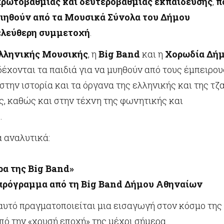
πρωτοβάθμιας και δευτεροβάθμιας εκπαίδευσης
,
π
ιηθούν από τα Μουσικά Σύνολα του Δήμου
ελεύθερη συμμετοχή
.
Ελληνικής Μουσικής
, η
Big
Band
και η
Χορωδία Δή
δέχονται τα παιδιά για να μυηθούν από τους έμπειρου
στην ιστορία και τα όργανα της ελληνικής και της τζ
ς, καθώς και στην τέχνη της φωνητικής και
.
 αναλυτικά:
ρα της
Big
Band
»
πρόγραμμα από τη
Big
Band
Δήμου Αθηναίων
αυτό πραγματοποιείται μια εισαγωγή στον κόσμο της
από την «χρυσή εποχή» της μέχρι σήμερα.