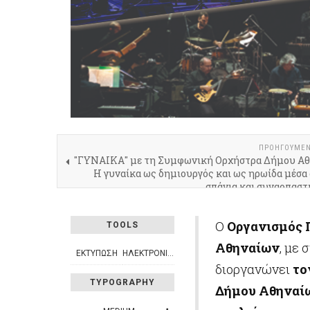
ΠΡΟΗΓΟΎΜΕ
"ΓΥΝΑΙΚΑ" με τη Συμφωνική Ορχήστρα Δήμου Αθ
Η γυναίκα ως δημιουργός και ως ηρωίδα μέσα
σπάνια και συναρπαστ
Ο
Οργανισμός 
TOOLS
Αθηναίων
, με 
ΕΚΤΎΠΩΣΗ
ΗΛΕΚΤΡΟΝΙΚΌ ΤΑΧΥΔΡΟΜΕΊΟ
διοργανώνει
το
TYPOGRAPHY
Δήμου Αθηναί