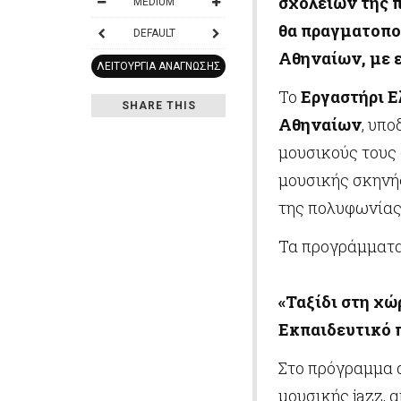
σχολείων της 
MEDIUM
θα πραγματοπο
DEFAULT
Αθηναίων, με 
ΛΕΙΤΟΥΡΓΊΑ ΑΝΆΓΝΩΣΗΣ
Το
Εργαστήρι 
SHARE THIS
Αθηναίων
, υπο
μουσικούς τους 
μουσικής σκηνή
της πολυφωνίας
Τα προγράμματα
«Ταξίδι στη χώ
Εκπαιδευτικό 
Στο πρόγραμμα 
μουσικής jazz, 