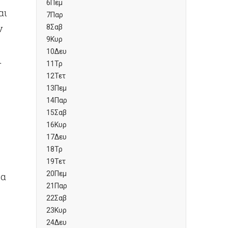
6
Πεμ
αι
7
Παρ
ν
8
Σαβ
9
Κυρ
10
Δευ
ι
11
Τρ
12
Τετ
13
Πεμ
14
Παρ
15
Σαβ
16
Κυρ
17
Δευ
18
Τρ
19
Τετ
20
Πεμ
ρα
21
Παρ
22
Σαβ
23
Κυρ
24
Δευ