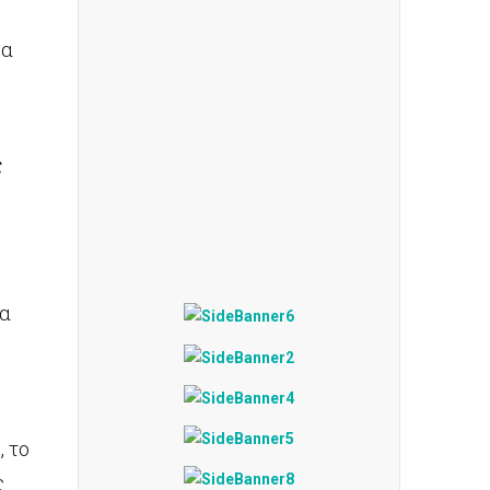
ρα
ς
να
 το
ς