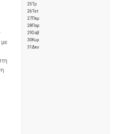
25
Τρ
26
Τετ
27
Πεμ
28
Παρ
ς
29
Σαβ
30
Κυρ
 με
31
Δευ
στη
ση