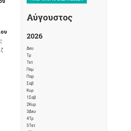
ου
Αύγουστος
μου
2026
ς
Δευ
αζ
Τρ
Τετ
Πεμ
Παρ
Σαβ
Κυρ
1
Σαβ
2
Κυρ
3
Δευ
4
Τρ
5
Τετ