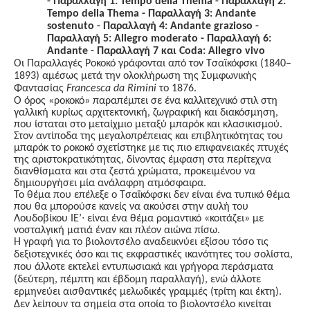
-
Παραλλαγή 1
: Tempo della Thema -
Παραλλαγή 2
:
Tempo della Thema -
Παραλλαγή 3
: Andante
sostenuto -
Παραλλαγή 4
: Andante grazioso -
Παραλλαγή 5
: Allegro moderato -
Παραλλαγή 6
:
Andante -
Παραλλαγή 7
και
Coda: Allegro vivo
Οι Παραλλαγές Ροκοκό γράφονται από τον Τσαϊκόφσκι
(1840–
1893)
αμέσως μετά την ολοκλήρωση της Συμφωνικής
Φαντασίας
Francesca
da
Rimini
το 1876.
Ο όρος «ροκοκό» παραπέμπει σε ένα καλλιτεχνικό στιλ στη
γαλλική κυρίως αρχιτεκτονική, ζωγραφική και διακόσμηση,
που ίσταται στο μεταίχμιο μεταξύ μπαρόκ και κλασικισμού.
Στον αντίποδα της μεγαλοπρέπειας και επιβλητικότητας του
μπαρόκ το ροκοκό σχετίστηκε με τις πιο επιφανειακές πτυχές
της αριστοκρατικότητας, δίνοντας έμφαση στα περίτεχνα
διανθίσματα και στα ζεστά χρώματα, προκειμένου να
δημιουργήσει μία ανάλαφρη ατμόσφαιρα.
Το θέμα που επέλεξε ο Τσαϊκόφσκι δεν είναι ένα τυπικό θέμα
που θα μπορούσε κανείς να ακούσει στην αυλή του
Λουδοβίκου ΙΕ’∙ είναι ένα θέμα ρομαντικό «κοιτάζει» με
νοσταλγική ματιά έναν και πλέον αιώνα πίσω.
Η γραφή για το βιολοντσέλο αναδεικνύει εξίσου τόσο τις
δεξιοτεχνικές όσο και τις εκφραστικές ικανότητες του σολίστα,
που άλλοτε εκτελεί εντυπωσιακά και γρήγορα περάσματα
(δεύτερη, πέμπτη και έβδομη παραλλαγή), ενώ άλλοτε
ερμηνεύει αισθαντικές μελωδικές γραμμές (τρίτη και έκτη).
Δεν λείπουν τα σημεία στα οποία το βιολοντσέλο κινείται