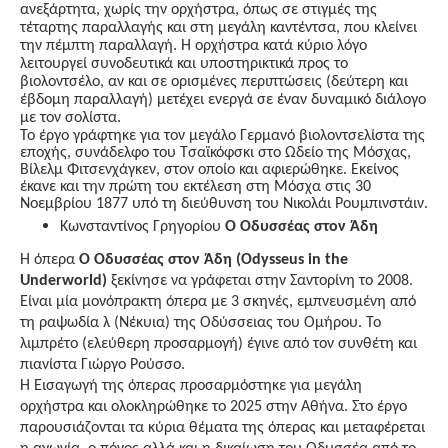
ανεξάρτητα, χωρίς την ορχήστρα, όπως σε στιγμές της
τέταρτης παραλλαγής και στη μεγάλη καντέντσα, που κλείνει
την πέμπτη παραλλαγή. Η ορχήστρα κατά κύριο λόγο
λειτουργεί συνοδευτικά και υποστηρικτικά προς το
βιολοντσέλο, αν και σε ορισμένες περιπτώσεις (δεύτερη και
έβδομη παραλλαγή) μετέχει ενεργά σε έναν
δυναμικό διάλογο
με τον σολίστα.
Το έργο γράφτηκε για τον μεγάλο Γερμανό βιολοντσελίστα της
εποχής, συνάδελφο του Τσαϊκόφσκι στο Ωδείο της Μόσχας,
Βίλελμ Φιτσενχάγκεν, στον οποίο και αφιερώθηκε. Εκείνος
έκανε και την πρώτη του εκτέλεση στη Μόσχα στις 30
Νοεμβρίου 1877 υπό τη διεύθυνση του Νικολάι Ρουμπινστάιν.
Κωνσταντίνος Γρηγορίου
Ο Οδυσσέας στον Άδη
Η όπερα
Ο Οδυσσέας στον Άδη (
Odysseus
in
the
Underworld
)
ξεκίνησε να γράφεται στην Σαντορίνη το 2008.
Είναι μία μονόπρακτη όπερα με 3 σκηνές, εμπνευσμένη από
τη ραψωδία λ (Νέκυια) της Οδύσσειας του Ομήρου. Το
λιμπρέτο (ελεύθερη προσαρμογή) έγινε από τον συνθέτη και
πιανίστα Γιώργο Ρούσσο.
Η Εισαγωγή της όπερας προσαρμόστηκε για μεγάλη
ορχήστρα και ολοκληρώθηκε το 2025 στην Αθήνα. Στο έργο
παρουσιάζονται τα κύρια θέματα της όπερας και μεταφέρεται