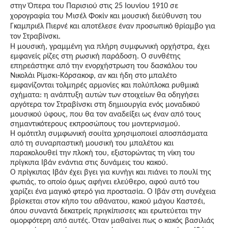
στην Όπερα του Παρισιού στις 25 Ιουνίου 1910 σε
χορογραφία του Μισέλ Φοκίν και μουσική διεύθυνση του
Γκαμπριέλ Πιερνέ και αποτέλεσε έναν προσωπικό θρίαμβο για
τον Στραβίνσκι.
Η μουσική, γραμμένη για πλήρη συμφωνική ορχήστρα, έχει
εμφανείς ρίζες στη ρωσική παράδοση. Ο συνθέτης
επηρεάστηκε από την ενορχήστρωση του δασκάλου του
Νικολάι Ρίμσκι-Κόρσακοφ, αν και ήδη στο μπαλέτο
εμφανίζονται τολμηρές αρμονίες και πολύπλοκα ρυθμικά
σχήματα: η ανάπτυξη αυτών των στοιχείων θα οδηγήσει
αργότερα τον Στραβίνσκι στη δημιουργία ενός μοναδικού
μουσικού ύφους, που θα τον αναδείξει ως έναν από τους
σημαντικότερους εκπροσώπους του μοντερνισμού.
Η ομότιτλη συμφωνική σουίτα χρησιμοποιεί αποσπάσματα
από τη συναρπαστική μουσική του μπαλέτου και
παρακολουθεί την πλοκή του, εξιστορώντας τη νίκη του
πρίγκιπα Ιβάν ενάντια στις δυνάμεις του κακού.
Ο πρίγκιπας Ιβάν έχει βγει για κυνήγι και πιάνει το πουλί της
φωτιάς, το οποίο όμως αφήνει ελεύθερο, αφού αυτό του
χαρίζει ένα μαγικό φτερό για προστασία. Ο Ιβάν στη συνέχεια
βρίσκεται στον κήπο του αθάνατου, κακού μάγου Καστσέι,
όπου συναντά δεκατρείς πριγκίπισσες και ερωτεύεται την
ομορφότερη από αυτές. Όταν μαθαίνει πως ο κακός βασιλιάς