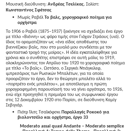
Μουσική διεύθυνση:
Ανδρέας Τσελίκας.
Σολίστ:
Κωνσταντίνος Σφέτσας
Μ
ωρίς Ραβέλ
Το βαλς, χορογραφικό ποίημα για
ορχήστρα
Το 1906 ο Ραβέλ
(1875–1937)
ξεκίνησε να σχεδιάζει ένα έργο
με τίτλο «Βιέννη» ως φόρο τιμής στον Γιόχαν Στράους (υιό). Ο
ίδιος το οραματιζόταν ως «ένα είδος αποθέωσης του
βιεννέζικου βαλς, που στο μυαλό μου συνδέεται με τον
φανταστικό τροχό της μοίρας». Η ιδέα εγκαταλείφθηκε για
χρόνια και ο συνθέτης επιστρέφει σε αυτή μόλις το 1919,
ολοκληρώνοντας τον Απρίλιο του 1920 το χορογραφικό ποίημα
με τίτλο «Το βαλς». Ωστόσο, ο Σεργκέι Ντιάγκιλεφ,
ιμπρεσάριος των Ρωσικών Μπαλέτων, για τα οποία
προοριζόταν το έργο, δεν το θεώρησε μπαλέτο αλλά το
«πορτρέτο ενός μπαλέτου», με αποτέλεσμα η πρώτη
χορογραφημένη παρουσίασή του να γίνει αργότερα, το 1926,
ενώ είχε προηγηθεί η πρεμιέρα του ως συμφωνικού έργου
στις 12 Δεκεμβρίου 1920 στο Παρίσι, σε διεύθυνση Καμίγ
Σεβιγιάρ.
Πιότρ Ίλιτς Τσαϊκόφσκι
Παραλλαγές Ροκοκό για
βιολοντσέλο και ορχήστρα, έργο 33
Moderato assai quasi Andante – Moderato semplice