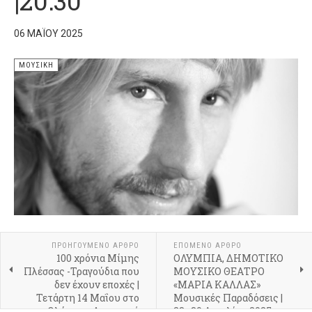
|20:30
06 ΜΑΪ́ΟΥ 2025
ΜΟΥΣΙΚΉ
ΠΡΟΗΓΟΎΜΕΝΟ ΆΡΘΡΟ
ΕΠΌΜΕΝΟ ΆΡΘΡΟ
100 χρόνια Μίμης
ΟΛΥΜΠΙΑ, ΔΗΜΟΤΙΚΟ
Πλέσσας -Τραγούδια που
ΜΟΥΣΙΚΟ ΘΕΑΤΡΟ
δεν έχουν εποχές |
«ΜΑΡΙΑ ΚΑΛΛΑΣ»
Τετάρτη 14 Μαΐου στο
Μουσικές Παραδόσεις |
Ολύμπια, Δημοτικό
23–30 Απριλίου 2025