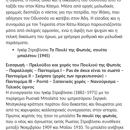
η αγωνία, ο πόνος αλλά και η δικαίωση του Οδυσσέα από το
ταξίδι του στον Κάτω Κόσμο. Μέσα από αργές μελωδικές
γραμμές δεσπόζει ο νόστος για την πατρίδα, την Ιθάκη, που
οδήγησε τον Οδυσσέα να κατέβει στον Άδη. Η είσοδος και η
συνομιλία με τον Τειρεσία στον Κάτω Κόσμο παρουσιάζονται
μέσα από
σκληρές
αρμονίες, ενώ η άφιξη των ψυχών και η
τελική δικαίωση του ήρωα, με γρήγορα ρυθμικά και μελωδικά
περάσματα.
Ιγκόρ Στραβίνσκι
Το Πουλί της Φωτιάς, σουίτα
μπαλέτου (1945)
Εισαγωγή – Πρελούδιο και χορός του Πουλιού της Φωτιάς
– Παραλλαγές – Παντομίμα Ι – Pas de deux είναι το σωστό –
Παντομίμα ΙΙ – Σκέρτσο (χορός των πριγκιπισσών) –
Παντομίμα ΙΙΙ – Ροντό – Σατανικός χορός – Νανούρισμα –
Τελικός ύμνος
Η συνεργασία του Ιγκόρ Στραβίνσκι
(1882–1971)
με τα
περίφημα Ρωσικά Μπαλέτα του ιμπρεσάριου Σεργκέι
Ντιάγκιλεφ κράτησε περίπου δύο δεκαετίες και θεωρείται μία
από τις κορυφαίες καλλιτεχνικές συνεργασίες στην ιστορία.
Πρώτος καρπός της ήταν το μπαλέτο
Το πουλί της φωτιάς
,
που ο νέος και άγνωστος εκτός Ρωσίας Στραβίνσκι συνέθεσε
μεταξύ Νοεμβρίου 1909 και Μαΐου 1910. Το μπαλέτο ανέβηκε