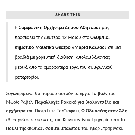
Μουσικό Θέατρο «Μαρία
Κάλλας»
SHARE THIS
Η
Συμφωνική Ορχήστρα Δήμου Αθηναίων
μάς
προσκαλεί την Δευτέρα 12 Μαΐου στο
Ολύμπια,
Δημοτικό Μουσικό Θέατρο «Μαρία Κάλλας»
σε
μια
βραδιά με χορευτική διάθεση, απολαμβάνοντας
μερικά από τα ομορφότερα έργα του συμφωνικού
ρεπερτορίου.
Συγκεκριμένα, θα παρουσιαστούν τα έργα:
Το βαλς
του
Μωρίς Ραβέλ,
Παραλλαγές Ροκοκό για βιολοντσέλο και
ορχήστρα
του Πιοτρ Ίλιτς Τσαϊκόφσκι,
Ο Οδυσσέας στον Άδη
(Α’ παγκόσμια εκτέλεση)
του Κωνσταντίνου Γρηγορίου και
Το
Πουλί της Φωτιάς, σουίτα μπαλέτου
του
Ιγκόρ Στραβίνσκι.