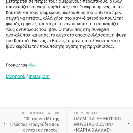
μετατρέπει σε πέτρες τους αμέριμνους περαστικούς, ο Ιβάν
αποφασίζει να αναμετρηθεί μαζί του. Συγκρουόμενος με τον
Καστσέι και τους τρομερούς ακολούθους του φαίνεται προς
στιγμή να ηττάται, αλλά χάρη στο μαγικό φτερό το πουλί της
φωτιάς εμφανίζεται και με το νανούρισμα του αποκοιμίζει
τους αντιπάλους του Ιβάν. Ο πρίγκιπας στη συνέχεια
ανακαλύπτει και σπάει το αυγό στο οποίο φυλάσσεται η ψυχή
του Καστσέι. Εκείνος πεθαίνει, τα μάγια του λύνονται και ο
Ιβάν κερδίζει την πολυπόθητη αγάπη της πριγκίπισσας.
Προπώληση
εδώ
facebook
/
instagram
ΠΡΟΗΓΟΎΜΕΝΟ ΆΡΘΡΟ
ΕΠΌΜΕΝΟ ΆΡΘΡΟ
100 χρόνια Μίμης
ΟΛΥΜΠΙΑ, ΔΗΜΟΤΙΚΟ
Πλέσσας -Τραγούδια που
ΜΟΥΣΙΚΟ ΘΕΑΤΡΟ
δεν έχουν εποχές |
«ΜΑΡΙΑ ΚΑΛΛΑΣ»