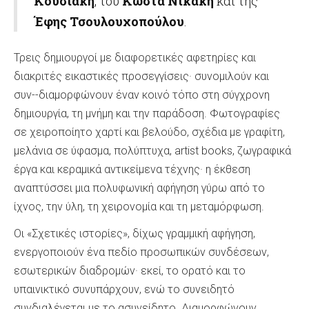
Κουσιάκη
, του
Κώστα Νικάκη
και της
Έφης Τσουλουχοπούλου
.
Τρεις δημιουργοί με διαφορετικές αφετηρίες και
διακριτές εικαστικές προσεγγίσεις· συνομιλούν και
συν--διαμορφώνουν έναν κοινό τόπο στη σύγχρονη
δημιουργία, τη μνήμη και την παράδοση. Φωτογραφίες
σε χειροποίητο χαρτί και βελούδο, σχέδια με γραφίτη,
μελάνια σε ύφασμα, πολύπτυχα, artist books, ζωγραφικά
έργα και κεραμικά αντικείμενα τέχνης· η έκθεση
αναπτύσσει μια πολυφωνική αφήγηση γύρω από το
ίχνος, την ύλη, τη χειρονομία και τη μεταμόρφωση.
Οι «Σχετικές ιστορίες», δίχως γραμμική αφήγηση,
ενεργοποιούν ένα πεδίο προσωπικών συνδέσεων,
εσωτερικών διαδρομών· εκεί, το ορατό και το
υπαινικτικό συνυπάρχουν, ενώ το συνειδητό
συνδιαλέγεται με το ασυνείδητο. Διαμορφώνουν