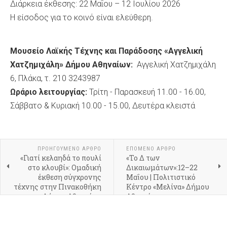
Διάρκεια έκθεσης: 22 Μαΐου – 12 Ιουλίου 2026
Η είσοδος για το κοινό είναι ελεύθερη.
Μουσείο Λαϊκής Τέχνης και Παράδοσης «Αγγελική
Χατζημιχάλη» Δήμου Αθηναίων:
Αγγελική Χατζημιχάλη
6, Πλάκα, τ. 210 3243987
Ωράριο λειτουργίας:
Τρίτη - Παρασκευή 11.00 - 16.00,
Σάββατο & Κυριακή 10.00 - 15.00, Δευτέρα κλειστά
ΠΡΟΗΓΟΎΜΕΝΟ ΆΡΘΡΟ
ΕΠΌΜΕΝΟ ΆΡΘΡΟ
«Γιατί κελαηδά το πουλί
«Το Δ των
στο κλουβί»: Ομαδική
Δικαιωμάτων»:12–22
έκθεση σύγχρονης
Μαΐου | Πολιτιστικό
τέχνης στην Πινακοθήκη
Κέντρο «Μελίνα» Δήμου
Δήμου Αθηναίων
Αθηναίων