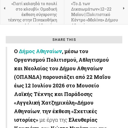
«Γιατί κελαηδά το πουλί
«Το Δ των
στο κλουβί»: Ομαδική
Δικαιωμάτων»:12–22
έκθεση σύγχρονης
Μαΐου | Πολιτιστικό
τέχνης στην Πινακοθήκη
Κέντρο «Μελίνα» Δήμου
Δήμου Αθηναίων
Αθηναίων
SHARE THIS
Ο
Δήμος Αθηναίων
, μέσω του
Οργανισμού Πολιτισμού, Αθλητισμού
και Νεολαίας του Δήμου Αθηναίων
(ΟΠΑΝΔΑ)
παρουσιάζει
από 22 Μαΐου
έως 12 Ιουλίου 2026
στο Μουσείο
Λαϊκής Τέχνης και Παράδοσης
«Αγγελική Χατζημιχάλη»
Δήμου
Αθηναίων
,
την έκθεση «
Σχετικές
ιστορίες
»
με έργα της
Ελευθερίας