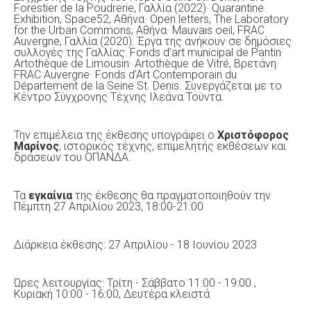
Forestier de la Poudrerie, Γαλλία (2022)· Quarantine
Exhibition, Space52, Αθήνα· Open letters, The Laboratory
for the Urban Commons, Αθήνα· Mauvais oeil, FRAC
Auvergne, Γαλλία (2020). Έργα της ανήκουν σε δημόσιες
συλλογές της Γαλλίας: Fonds d’art municipal de Pantin·
Artothèque de Limousin· Artothèque de Vitré, Βρετάνη·
FRAC Auvergne· Fonds d’Art Contemporain du
Département de la Seine St. Denis. Συνεργάζεται με το
Κέντρο Σύγχρονης Τέχνης Ιλεάνα Τούντα.
Την επιμέλεια της έκθεσης υπογράφει ο
Χριστόφορος
Μαρίνος
, ιστορικός τέχνης, επιμελητής εκθέσεων και
δράσεων του ΟΠΑΝΔΑ.
Τα
εγκαίνια
της έκθεσης θα πραγματοποιηθούν την
Πέμπτη 27 Απριλίου 2023, 18:00-21:00
Διάρκεια έκθεσης: 27 Απριλίου - 18 Ιουνίου 2023
Ώρες λειτουργίας: Τρίτη - Σάββατο 11:00 - 19:00 ,
Κυριακή 10:00 - 16:00, Δευτέρα κλειστά