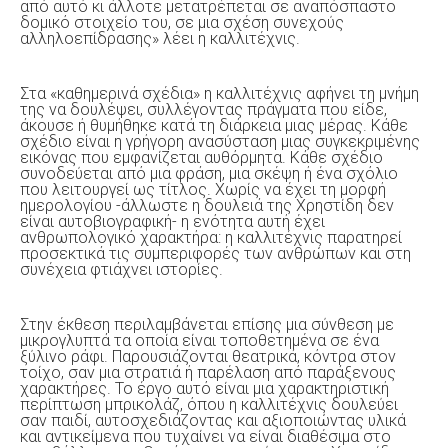
από αυτό κι άλλοτε μετατρέπεται σε αναπόσπαστο
δομικό στοιχείο του, σε μια σχέση συνεχούς
αλληλοεπίδρασης» λέει η καλλιτέχνις.
Στα «καθημερινά σχέδια» η καλλιτέχνις αφήνει τη μνήμη
της να δουλέψει, συλλέγοντας πράγματα που είδε,
άκουσε ή θυμήθηκε κατά τη διάρκεια μιας μέρας. Κάθε
σχέδιο είναι η γρήγορη ανασύσταση μιας συγκεκριμένης
εικόνας που εμφανίζεται αυθόρμητα. Κάθε σχέδιο
συνοδεύεται από μια φράση, μια σκέψη ή ένα σχόλιο
που λειτουργεί ως τίτλος. Χωρίς να έχει τη μορφή
ημερολογίου -άλλωστε η δουλειά της Χρηστίδη δεν
είναι αυτοβιογραφική- η ενότητα αυτή έχει
ανθρωπολογικό χαρακτήρα: η καλλιτέχνις παρατηρεί
προσεκτικά τις συμπεριφορές των ανθρώπων και στη
συνέχεια φτιάχνει ιστορίες.
Στην έκθεση περιλαμβάνεται επίσης μια σύνθεση με
μικρογλυπτά τα οποία είναι τοποθετημένα σε ένα
ξύλινο ράφι. Παρουσιάζονται θεατρικά, κόντρα στον
τοίχο, σαν μια στρατιά ή παρέλαση από παράξενους
χαρακτήρες. Το έργο αυτό είναι μια χαρακτηριστική
περίπτωση μπρικολάζ, όπου η καλλιτέχνις δουλεύει
σαν παιδί, αυτοσχεδιάζοντας και αξιοποιώντας υλικά
και αντικείμενα που τυχαίνει να είναι διαθέσιμα στο