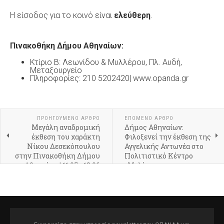
Η είσοδος για το κοινό είναι
ελεύθερη
.
Πινακοθήκη Δήμου Αθηναίων:
Κτίριο Β: Λεωνίδου & Μυλλέρου, Πλ. Αυδή,
Μεταξουργείο
Πληροφορίες: 210 5202420| www.opanda.gr
ΠΡΟΗΓΟΎΜΕΝΟ ΆΡΘΡΟ
ΕΠΌΜΕΝΟ ΆΡΘΡΟ
Μεγάλη αναδρομική
Δήμος Αθηναίων:
έκθεση του χαράκτη
Φιλοξενεί την έκθεση της
Νίκου Δεσεκόπουλου
Αγγελικής Αντωνέα στο
στην Πινακοθήκη Δήμου
Πολιτιστικό Κέντρο
Αθηναίων | 11.05 - 18.06
«Μελίνα»