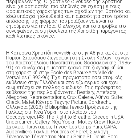
περιβάλλον της. Οι χάρτινες φιγούρες της Χρηστίδη
είναι χειροπιαστές, πιο αληθινές σε σχέση με τους
φασματικούς χαρακτήρες των σχεδίων της. Ωστόσο και
εδώ υπάρχει η ελευθερία και η αμεσότητα στον τρόπο
απόδοσης της φόρμας που μοιάζουν να είναι το
ζητούμενο για την ίδια. Ο έλεγχος και το απρόβλεπτο
συνυφαίνονται στη δουλειά της Χρηστίδη παράγοντας
καθηλωτικές εικόνες.
Η Κατερίνα Χρηστίδη γεννήθηκε στην Αθήνα και ζει στο
Παρίσι. Σπούδασε ζωγραφική στη Σχολή Καλών Τεχνών
του Αριστοτελείου Πανεπιστημίου Θεσσαλονίκης (1986-
91) και συνέχισε με μεταπτυχιακό στη ζωγραφική και
στη χαρακτική στην École des Beaux-Arts Ville de
Versailles (1993-96). Έχει πραγματοποιήσει ατομικές
εκθέσεις στην Ελλάδα και στο εξωτερικό και έχει
συμμετάσχει σε πολλές ομαδικές. Στις πρόσφατες
εκθέσεις της περιλαμβάνονται: Bestiary, Artefacts,
Allegories, Representations, Crux Galerie, Αθήνα· Suite:
Check! Mate!, Κέντρο Τέχνης Pictura, Dordrecht,
Ολλανδία (2023)· Bibliophilia, Γενικό Προξενείο της
Γαλλίας στη Νέα Υόρκη, στο πλαίσιο του
Occupyproject#3· The Right to Breathe, Greece in USA,
Undercurrent Gallery, Νέα Υόρκη· Motley Crew, Παλιό
Σχολείο Τριαντάρου, Τήνος· Les Corps Purs, CAPA,
Aubervilliers, Γαλλία· Poudres et Forêt, Συλλογή
Σύγχρονης Τέχνης του Νομού Seine St. Denis, Parc