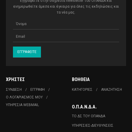
Εγγραφείτε στην υπηρεσία newsletter του ΟΠΑΝΔΑ και
ενημερωθείτε άμεσα και έγκαιρα για όλες τις εκδηλώσεις και
τα νέα μας.
ΧΡΉΣΤΕΣ
ΒΟΉΘΕΙΑ
ΣΎΝΔΕΣΗ
ΕΓΓΡΑΦΉ
ΚΑΤΗΓΟΡΊΕΣ
ΑΝΑΖΉΤΗΣΗ
Ο ΛΟΓΑΡΙΑΣΜΌΣ ΜΟΥ
ΥΠΗΡΕΣΊΑ WEBMAIL
Ο.Π.Α.Ν.Δ.Α.
ΤΟ ΔΣ ΤΟΥ ΟΠΑΝΔΑ
ΥΠΗΡΕΣΊΕΣ-ΔΙΕΥΘΎΝΣΕΙΣ