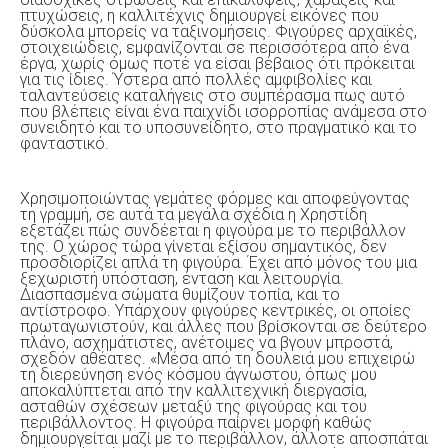
πτυχώσεις, η καλλιτέχνις δημιουργεί εικόνες που
δύσκολα μπορείς να ταξινομήσεις. Φιγούρες αρχαϊκές,
στοιχειώδεις, εμφανίζονται σε περισσότερα από ένα
έργα, χωρίς όμως ποτέ να είσαι βέβαιος ότι πρόκειται
για τις ίδιες. Ύστερα από πολλές αμφιβολίες και
ταλαντεύσεις καταλήγεις στο συμπέρασμα πως αυτό
που βλέπεις είναι ένα παιχνίδι ισορροπίας ανάμεσα στο
συνειδητό και το υποσυνείδητο, στο πραγματικό και το
φανταστικό.
Χρησιμοποιώντας γεμάτες φόρμες και αποφεύγοντας
τη γραμμή, σε αυτά τα μεγάλα σχέδια η Χρηστίδη
εξετάζει πώς συνδέεται η φιγούρα με το περιβάλλον
της. Ο χώρος τώρα γίνεται εξίσου σημαντικός, δεν
προσδιορίζει απλά τη φιγούρα. Έχει από μόνος του μια
ξεχωριστή υπόσταση, ένταση και λειτουργία.
Διασπασμένα σώματα θυμίζουν τοπία, και το
αντίστροφο. Υπάρχουν φιγούρες κεντρικές, οι οποίες
πρωταγωνιστούν, και άλλες που βρίσκονται σε δεύτερο
πλάνο, ασχημάτιστες, ανέτοιμες να βγουν μπροστά,
σχεδόν αθέατες. «Μέσα από τη δουλειά μου επιχειρώ
τη διερεύνηση ενός κόσμου άγνωστου, όπως μου
αποκαλύπτεται από την καλλιτεχνική διεργασία,
ασταθών σχέσεων μεταξύ της φιγούρας και του
περιβάλλοντος. Η φιγούρα παίρνει μορφή καθώς
δημιουργείται μαζί με το περιβάλλον, άλλοτε αποσπάται