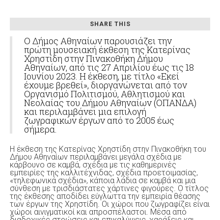
SHARE THIS
Ο Δήμος Αθηναίων παρουσιάζει την
πρώτη μουσειακή έκθεση της Κατερίνας
Χρηστίδη στην Πινακοθήκη Δήμου
Αθηναίων, από τις 27 Απριλίου έως τις 18
Ιουνίου 2023. Η έκθεση, με τίτλο «Εκεί
έχουμε βρεθεί», διοργανώνεται από τον
Οργανισμό Πολιτισμού, Αθλητισμού και
Νεολαίας του Δήμου Αθηναίων (ΟΠΑΝΔΑ)
και περιλαμβάνει μια επιλογή
ζωγραφικών έργων από το 2005 έως
σήμερα.
Η έκθεση της Κατερίνας Χρηστίδη στην Πινακοθήκη του
Δήμου Αθηναίων περιλαμβάνει μεγάλα σχέδια με
κάρβουνο σε καμβά, σχέδια με τις καθημερινές
εμπειρίες της καλλιτέχνιδας, σχέδια προετοιμασίας,
«τηλεφωνικά σχέδια», κάποια λάδια σε καμβά και μια
σύνθεση με τρισδιάστατες χάρτινες φιγούρες. Ο τίτλος
της έκθεσης αποδίδει εύγλωττα την εμπειρία θέασης
των έργων της Χρηστίδη. Οι χώροι που ζωγραφίζει είναι
χώροι αινιγματικοί και απροσπέλαστοι. Μέσα από
διαδοχικές στρώσεις και επικαλύψεις, χαράξεις και