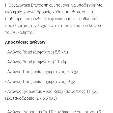
Η Οργανωτική Επιτροπή ανυπομονεί να υποδεχθεί για
ακόμη μία χρονιά δρομείς κάθε επιπέδου, σε μια
διαδρομή που συνδυάζει φυσική ομορφιά, αθλητική
πρόκληση και την ξεχωριστή ατμόσφαιρα του λόφου
του Λυκαβηττού.
Αποστάσεις αγώνων
- Αγώνας Road (άσφαλτος) 5,5 χλμ
- Αγώνας Road (άσφαλτος) 11 χλμ
- Αγώνας Trail (κυρίως χωμάτινος) 4,5 χλμ
- Αγώνας Trail (κυρίως χωμάτινος) 9 χλμ
- Αγώνας Lycabettus Road Relay (άσφαλτος) 11 χλμ
(Σκυταλοδρομία 2 x 5,5 χλμ)
- Αγώνας Lycabettus Trail Relay (κυρίως χωμάτινος) 9