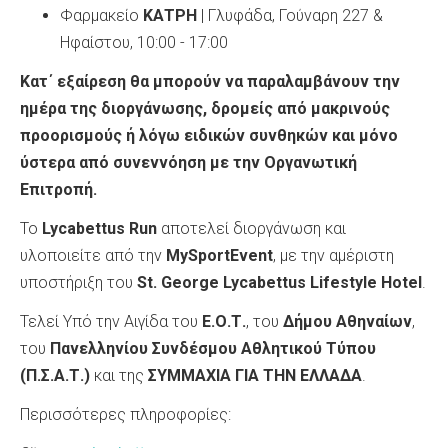
Φαρμακείο
ΚΑΤΡΗ
| Γλυφάδα, Γούναρη 227 &
Ηφαίστου, 10:00 - 17:00
Κατ΄ εξαίρεση θα μπορούν να παραλαμβάνουν την
ημέρα της διοργάνωσης, δρομείς από μακρινούς
προορισμούς ή λόγω ειδικών συνθηκών και μόνο
ύστερα από συνεννόηση με την Οργανωτική
Επιτροπή.
Το
Lycabettus
Run
αποτελεί διοργάνωση και
υλοποιείτε από την
MySportEvent
, με την αμέριστη
υποστήριξη του
St
.
George
Lycabettus
Lifestyle
Hotel
.
Τελεί Υπό την Αιγίδα του
Ε.Ο.Τ.
, του
Δήμου Αθηναίων
,
του
Πανελληνίου Συνδέσμου Αθλητικού Τύπου
(Π.Σ.Α.Τ.)
και της
ΣΥΜΜΑΧΙΑ ΓΙΑ ΤΗΝ ΕΛΛΑΔΑ
.
Περισσότερες πληροφορίες: