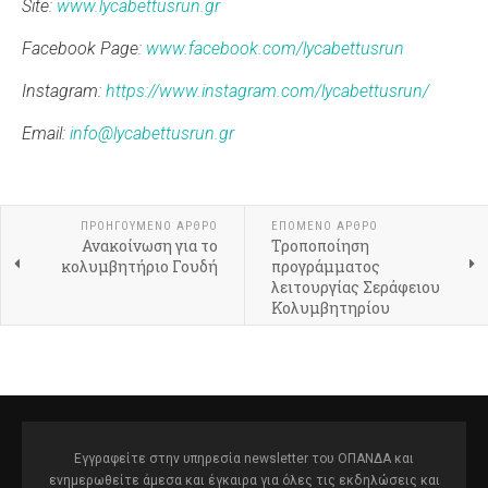
Site
:
www
.lycabettusrun
.gr
Facebook Page:
www.facebook.com/lycabettusrun
Instagram:
https://www.instagram.com/lycabettusrun/
Email
:
info@lycabettusrun.gr
ΠΡΟΗΓΟΎΜΕΝΟ ΆΡΘΡΟ
ΕΠΌΜΕΝΟ ΆΡΘΡΟ
Ανακοίνωση για το
Τροποποίηση
κολυμβητήριο Γουδή
προγράμματος
λειτουργίας Σεράφειου
Κολυμβητηρίου
Εγγραφείτε στην υπηρεσία newsletter του ΟΠΑΝΔΑ και
ενημερωθείτε άμεσα και έγκαιρα για όλες τις εκδηλώσεις και