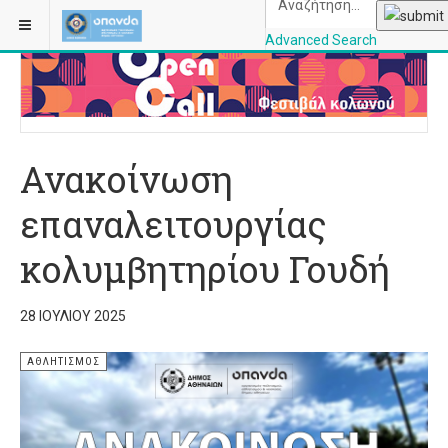
ΒΡΊΣΚΕΣΤΕ ΕΔΏ:
ΑΡΧΙΚΉ
ΑΘΛΗΤΙΣΜΌΣ
Advanced Search
OPANDAcityofathe
Ανακοίνωση
επαναλειτουργίας
κολυμβητηρίου Γουδή
28 ΙΟΥΛΊΟΥ 2025
ΑΘΛΗΤΙΣΜΌΣ