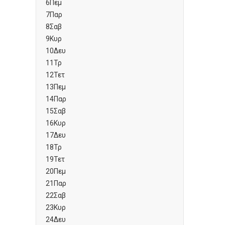
6
Πεμ
7
Παρ
8
Σαβ
9
Κυρ
10
Δευ
11
Τρ
12
Τετ
13
Πεμ
14
Παρ
15
Σαβ
16
Κυρ
17
Δευ
18
Τρ
19
Τετ
20
Πεμ
21
Παρ
22
Σαβ
23
Κυρ
24
Δευ