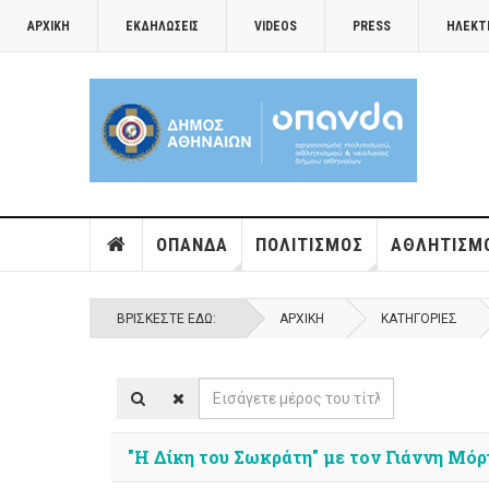
ΑΡΧΙΚΉ
ΕΚΔΗΛΏΣΕΙΣ
VIDEOS
PRESS
ΗΛΕΚΤ
ΟΠΑΝΔΑ
ΠΟΛΙΤΙΣΜΌΣ
ΑΘΛΗΤΙΣΜ
ΒΡΊΣΚΕΣΤΕ ΕΔΏ:
ΑΡΧΙΚΉ
ΚΑΤΗΓΟΡΊΕΣ
Εισάγετε
μέρος
του
"Η Δίκη του Σωκράτη" με τον Γιάννη Μόρ
τίτλου.