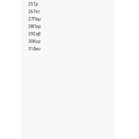
25
Τρ
26
Τετ
27
Πεμ
28
Παρ
29
Σαβ
30
Κυρ
31
Δευ