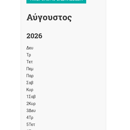
Αύγουστος
2026
Δευ
Τρ
Τετ
Πεμ
Παρ
Σαβ
Κυρ
1
Σαβ
2
Κυρ
3
Δευ
4
Τρ
5
Τετ