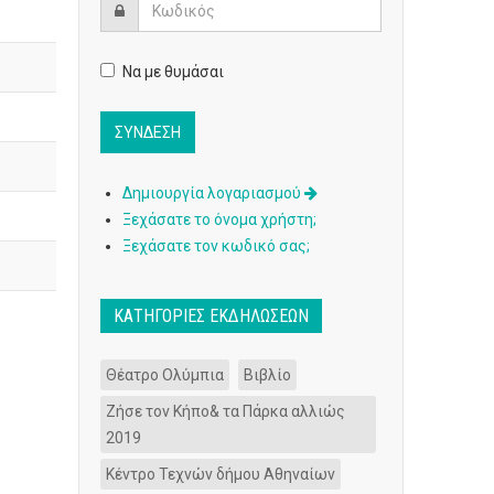
Να με θυμάσαι
Δημιουργία λογαριασμού
Ξεχάσατε το όνομα χρήστη;
Ξεχάσατε τον κωδικό σας;
ΚΑΤΗΓΟΡΊΕΣ ΕΚΔΗΛΏΣΕΩΝ
Θέατρο Ολύμπια
Βιβλίο
Ζήσε τον Κήπο& τα Πάρκα αλλιώς
2019
Κέντρο Τεχνών δήμου Αθηναίων