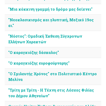
"Μια κόκκινη γραμμή το δρόμο μας δείχνει"
"Νεοκλασικισμός και γλυπτική, Μεξικό 19ος
αι."
"Νόστος": Ομαδική Έκθεση Σύγχρονων
Ελλήνων Χαρακτών
"Ο καραγκιόζης δάσκαλος"
"Ο καραγκιόζης ευροφούρναρης"
"Ο Σμιλευτής Χρόνος" στο Πολιτιστικό Κέντρο
Μελίνα
"Τρίτη με Τρίτη - Η Τέχνη στις Λέσχες Φιλίας
του Δήμου Αθηναίων"