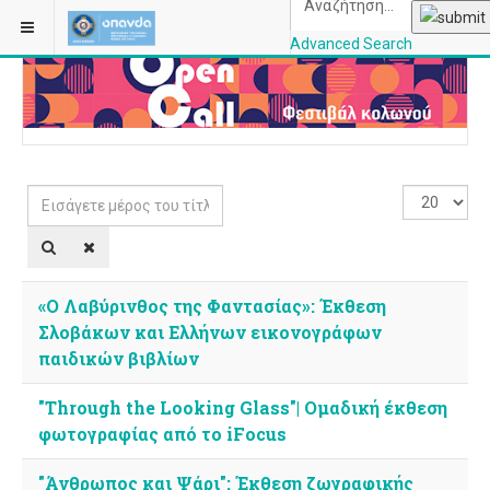
ΒΡΊΣΚΕΣΤΕ ΕΔΏ:
ΑΡΧΙΚΉ
ΚΑΤΗΓΟΡΊΕΣ
Advanced Search
OPANDAcityofathe
Εισάγετε
Εμφάνιση
μέρος
#
του
τίτλου.
«Ο Λαβύρινθος της Φαντασίας»: Έκθεση
Σλοβάκων και Ελλήνων εικονογράφων
παιδικών βιβλίων
"Through the Looking Glass"| Ομαδική έκθεση
φωτογραφίας από το iFocus
"Άνθρωπος και Ψάρι": Έκθεση ζωγραφικής