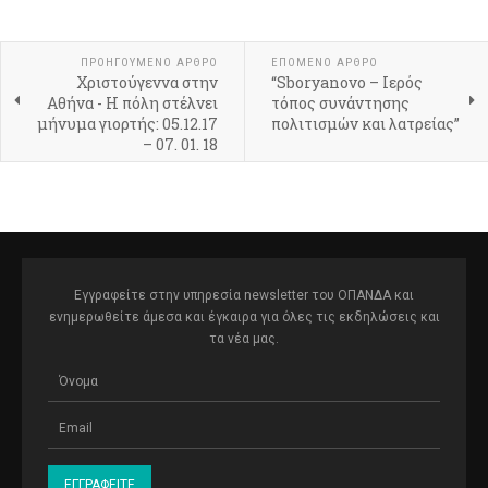
ΠΡΟΗΓΟΎΜΕΝΟ ΆΡΘΡΟ
ΕΠΌΜΕΝΟ ΆΡΘΡΟ
Χριστούγεννα στην
“Sboryanovo – Ιερός
Αθήνα - Η πόλη στέλνει
τόπος συνάντησης
μήνυμα γιορτής: 05.12.17
πολιτισμών και λατρείας”
– 07. 01. 18
Εγγραφείτε στην υπηρεσία newsletter του ΟΠΑΝΔΑ και
ενημερωθείτε άμεσα και έγκαιρα για όλες τις εκδηλώσεις και
τα νέα μας.