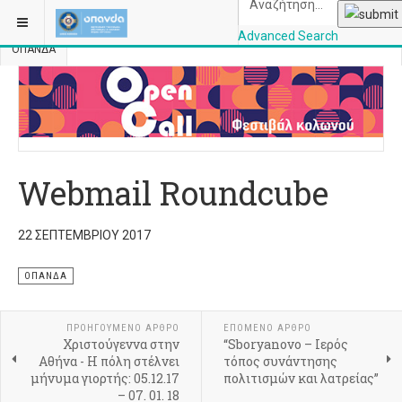
ΒΡΊΣΚΕΣΤΕ ΕΔΏ:
ΑΡΧΙΚΉ
ΟΠΑΝΔΑ
ΥΠΗΡΕΣΊΕΣ – ΔΙΕΥΘΎΝΣΕΙΣ
Advanced Search
ΟΠΑΝΔΑ
OPANDAcityofathe
Webmail Roundcube
22 ΣΕΠΤΕΜΒΡΊΟΥ 2017
ΟΠΑΝΔΑ
ΠΡΟΗΓΟΎΜΕΝΟ ΆΡΘΡΟ
ΕΠΌΜΕΝΟ ΆΡΘΡΟ
Χριστούγεννα στην
“Sboryanovo – Ιερός
Αθήνα - Η πόλη στέλνει
τόπος συνάντησης
μήνυμα γιορτής: 05.12.17
πολιτισμών και λατρείας”
– 07. 01. 18