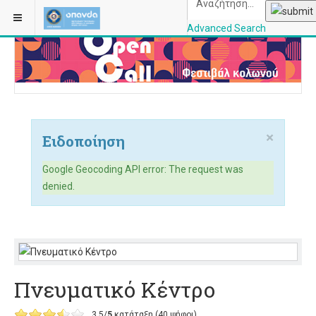
ΒΡΊΣΚΕΣΤΕ ΕΔΏ:
ΑΡΧΙΚΉ
ΧΏΡΟΙ & ΕΓΚΑΤΑΣΤΆΣΕΙΣ
Advanced Search
OPANDAcityofathe
×
Ειδοποίηση
Google Geocoding API error: The request was
denied.
Πνευματικό Κέντρο
3.5/
5
κατάταξη (40 ψήφοι)