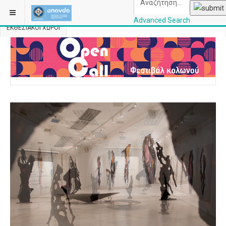
ΒΡΊΣΚΕΣΤΕ ΕΔΏ:
ΑΡΧΙΚΉ
ΧΏΡΟΙ & ΕΓΚΑΤΑΣΤΆΣΕΙΣ
Advanced Search
ΕΚΘΕΣΙΑΚΟΊ ΧΏΡΟΙ
OPANDAcityofathe