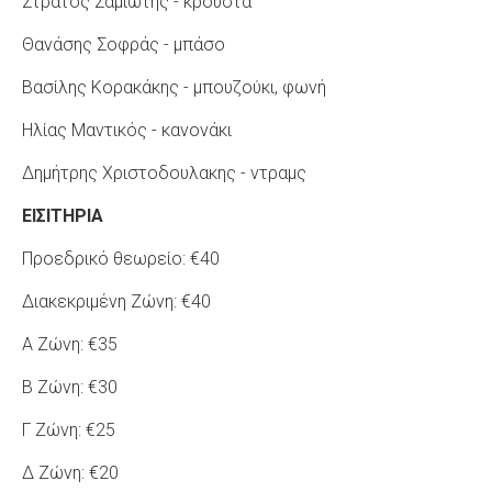
Στράτος Σαμιώτης - κρουστά
Θανάσης Σοφράς - μπάσο
Βασίλης Κορακάκης - μπουζούκι, φωνή
Ηλίας Μαντικός - κανονάκι
Δημήτρης Χριστοδουλακης - ντραμς
ΕΙΣΙΤΗΡΙΑ
Προεδρικό θεωρείο: €40
Διακεκριμένη Ζώνη: €40
Α Ζώνη: €35
Β Ζώνη: €30
Γ Ζώνη: €25
Δ Ζώνη: €20