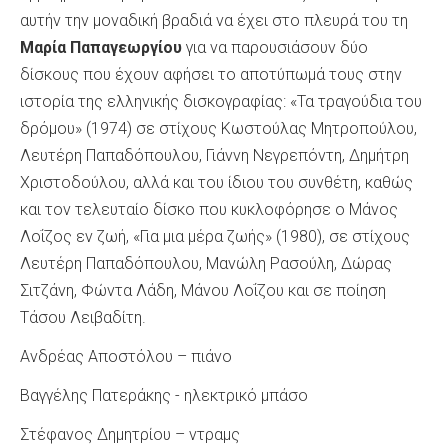
αυτήν την μοναδική βραδιά να έχει στο πλευρά του τη
Μαρία Παπαγεωργίου
για να παρουσιάσουν δύο
δίσκους που έχουν αφήσει το αποτύπωμά τους στην
ιστορία της ελληνικής δισκογραφίας: «Τα τραγούδια του
δρόμου» (1974) σε στίχους Κωστούλας Μητροπούλου,
Λευτέρη Παπαδόπουλου, Γιάννη Νεγρεπόντη, Δημήτρη
Χριστοδούλου, αλλά και του ίδιου του συνθέτη, καθώς
και τον τελευταίο δίσκο που κυκλοφόρησε ο Μάνος
Λοΐζος εν ζωή, «Για μια μέρα ζωής» (1980), σε στίχους
Λευτέρη Παπαδόπουλου, Μανώλη Ρασούλη, Δώρας
Σιτζάνη, Φώντα Λάδη, Μάνου Λοΐζου και σε ποίηση
Τάσου Λειβαδίτη.
Ανδρέας Αποστόλου – πιάνο
Βαγγέλης Πατεράκης - ηλεκτρικό μπάσο
Στέφανος Δημητρίου – ντραμς