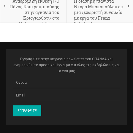
Αναδρομική έκθεση | «Ο
Η διάσημη πιανίστα
Πάνος Κουτρουμπούσης
Ντόρα Μπακοπούλου σε
στην αγκαλιά του
μια ξεχωριστή συναυλία
Κρισγιαούρτι» στο
με έργα του Franz
Πολιτιστικό Κέντρο
Schubert
«Μελίνα» Δήμου
Αθηναίων
Εγγραφείτε στην υπηρεσία newsletter του ΟΠΑΝΔΑ και
ενημερωθείτε άμεσα και έγκαιρα για όλες τις εκδηλώσεις και
τα νέα μας.