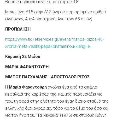
Θέσεις περιορισμένης ορατότητας: €8
Μειωμένα: €15 στην Δ' Ζώνη σε περιορισμένο αριθμό
(Ανέργων, ΑμεΑ, Φοιτητικό, Άνω των 65 ετών)
ΠΡΟΠΩΛΗΣΗ
https://www.ticketservices.gr/event/manos-loizos-40-
xronia-meta-vasilis-papakonstantinou/?lang=el
Κυριακή 22 Μαΐου
ΜΑΡΙΑ ΦΑΡΑΝΤΟΥΡΗ
ΜΙΛΤΟΣ ΠΑΣΧΑΛΙΔΗΣ
-
ΑΠΟΣΤΟΛΟΣ ΡΙΖΟΣ
Η
Μαρία Φαραντούρη
ανοίγει ένα από τα σπάνια
κεφάλαια της καριέρας της, και μας παρουσιάζει για
πρώτη φορά στην ολότητά του έναν δίσκο σταθμό της
ελληνικής δισκογραφίας, τόσο για το θέμα του όσο και
για τον ήχο του, "Τα Νέγρικα" (1975) σε στίχους Γιάννη