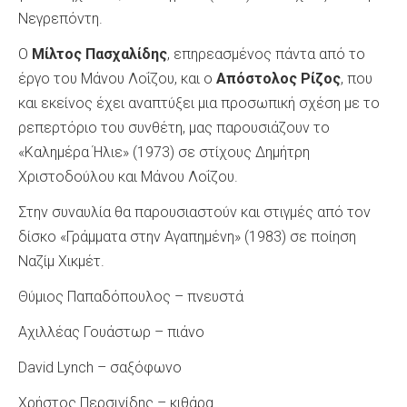
Νεγρεπόντη.
Ο
Μίλτος Πασχαλίδης
, επηρεασμένος πάντα από το
έργο του Μάνου Λοΐζου, και ο
Απόστολος Ρίζος
, που
και εκείνος έχει αναπτύξει μια προσωπική σχέση με το
ρεπερτόριο του συνθέτη, μας παρουσιάζουν το
«Καλημέρα Ήλιε» (1973) σε στίχους Δημήτρη
Χριστοδούλου και Μάνου Λοΐζου.
Στην συναυλία θα παρουσιαστούν και στιγμές από τον
δίσκο «Γράμματα στην Αγαπημένη» (1983) σε ποίηση
Ναζίμ Χικμέτ.
Θύμιος Παπαδόπουλος – πνευστά
Αχιλλέας Γουάστωρ – πιάνο
David Lynch – σαξόφωνο
Χρήστος Περσινίδης – κιθάρα