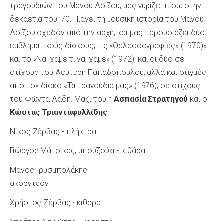
τραγουδιών του Μάνου Λοΐζου, μας γυρίζει πίσω στην
δεκαετία του ’70. Πιάνει τη μουσική ιστορία του Μάνου
Λοΐζου σχεδόν από την αρχή, και μας παρουσιάζει δύο
εμβληματικούς δίσκους, τις «Θαλασσογραφίες» (1970)»
και το «Να 'χαμε τι να 'χαμε» (1972), και οι δύο σε
στίχους του Λευτέρη Παπαδόπουλου, αλλά και στιγμές
από τον δίσκο «Τα τραγούδια μας» (1976), σε στίχους
του Φώντα Λάδη. Μαζί του η
Ασπασία Στρατηγού
και ο
Κώστας Τριανταφυλλίδης
.
Νίκος Ζέρβας - πλήκτρα
Γιώργος Μάτσικας, μπουζούκι - κιθάρα
Μάνος Γρυσμπολάκης -
ακορντεόν
Χρήστος Ζέρβας - κιθάρα