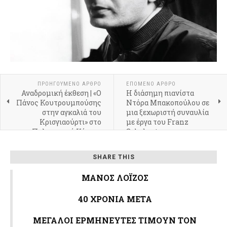
ΠΡΟΗΓΟΎΜΕΝΟ ΆΡΘΡΟ
ΕΠΌΜΕΝΟ ΆΡΘΡΟ
Αναδρομική έκθεση | «Ο
Η διάσημη πιανίστα
Πάνος Κουτρουμπούσης
Ντόρα Μπακοπούλου σε
στην αγκαλιά του
μια ξεχωριστή συναυλία
Κρισγιαούρτι» στο
με έργα του Franz
Πολιτιστικό Κέντρο
Schubert
«Μελίνα» Δήμου
Αθηναίων
SHARE THIS
ΜΑΝΟΣ ΛΟΪΖΟΣ
40 ΧΡΟΝΙΑ ΜΕΤΑ
ΜΕΓΑΛΟΙ ΕΡΜΗΝΕΥΤΕΣ ΤΙΜΟΥΝ ΤΟΝ