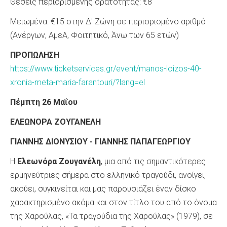
Θέσεις περιορισμένης ορατότητας: €8
Μειωμένα: €15 στην Δ' Ζώνη σε περιορισμένο αριθμό
(Ανέργων, ΑμεΑ, Φοιτητικό, Άνω των 65 ετών)
ΠΡΟΠΩΛΗΣΗ
https://www.ticketservices.gr/event/manos-loizos-40-
xronia-meta-maria-farantouri/?lang=el
Πέμπτη 26 Μαΐου
ΕΛΕΩΝΟΡΑ ΖΟΥΓΑΝΕΛΗ
ΓΙΑΝΝΗΣ ΔΙΟΝΥΣΙΟΥ
-
ΓΙΑΝΝΗΣ ΠΑΠΑΓΕΩΡΓΙΟΥ
Η
Ελεωνόρα Ζουγανέλη
, μια από τις σημαντικότερες
ερμηνεύτριες σήμερα στο ελληνικό τραγούδι, ανοίγει,
ακούει, συγκινείται και μας παρουσιάζει έναν δίσκο
χαρακτηρισμένο ακόμα και στον τίτλο του από το όνομα
της Χαρούλας, «Τα τραγούδια της Χαρούλας» (1979), σε