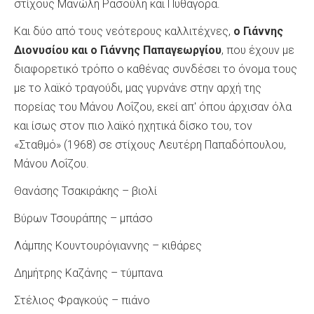
στίχους Μανώλη Ρασούλη και Πυθαγόρα.
Και δύο από τους νεότερους καλλιτέχνες,
ο Γιάννης
Διονυσίου και ο Γιάννης Παπαγεωργίου
, που έχουν με
διαφορετικό τρόπο ο καθένας συνδέσει το όνομα τους
με το λαϊκό τραγούδι, μας γυρνάνε στην αρχή της
πορείας του Μάνου Λοΐζου, εκεί απ' όπου άρχισαν όλα
και ίσως στον πιο λαϊκό ηχητικά δίσκο του, τον
«Σταθμό» (1968) σε στίχους Λευτέρη Παπαδόπουλου,
Μάνου Λοΐζου.
Θανάσης Τσακιράκης – βιολί
Βύρων Τσουράπης – μπάσο
Λάμπης Κουντουρόγιαννης – κιθάρες
Δημήτρης Καζάνης – τύμπανα
Στέλιος Φραγκούς – πιάνο