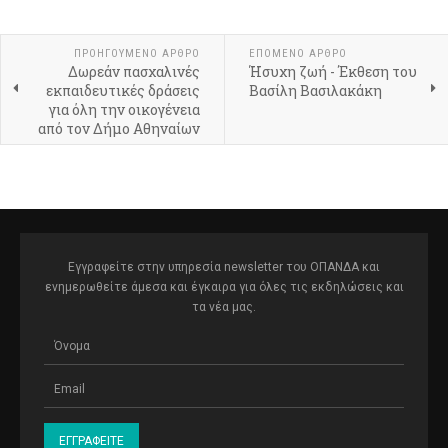
ΠΡΟΗΓΟΎΜΕΝΟ ΆΡΘΡΟ
ΕΠΌΜΕΝΟ ΆΡΘΡΟ
Δωρεάν πασχαλινές
Ήσυχη ζωή - Έκθεση του
εκπαιδευτικές δράσεις
Βασίλη Βασιλακάκη
για όλη την οικογένεια
από τον Δήμο Αθηναίων
Εγγραφείτε στην υπηρεσία newsletter του ΟΠΑΝΔΑ και
ενημερωθείτε άμεσα και έγκαιρα για όλες τις εκδηλώσεις και
τα νέα μας.