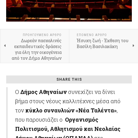
ΠΡΟΗΓΟΎΜΕΝΟ ΆΡΘΡΟ
ΕΠΌΜΕΝΟ ΆΡΘΡΟ
Δωρεάν πασχαλινές
Ήσυχη ζωή - Έκθεση του
εκπαιδευτικές δράσεις
Βασίλη Βασιλακάκη
για όλη την οικογένεια
από τον Δήμο Αθηναίων
SHARE THIS
Ο
Δήμος Αθηναίων
συνεχίζει να δίνει
βήμα στους νέους καλλιτέχνες μέσα από
τον
κύκλο συναυλιών «Νέα Ταλέντα»
,
που παρουσιάζει ο
Οργανισμός
Πολιτισμού, Αθλητισμού και Νεολαίας