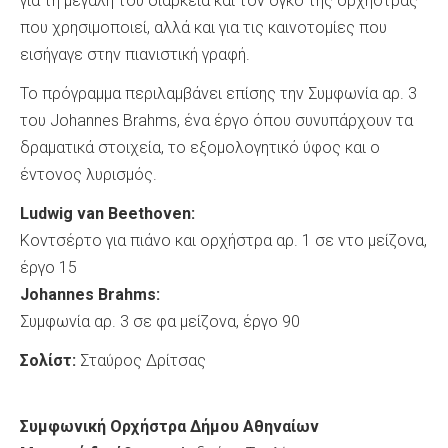
για τη μεγάλη του διάρκεια και τον όγκο της ορχήστρας
που χρησιμοποιεί, αλλά και για τις καινοτομίες που
εισήγαγε στην πιανιστική γραφή.
Το πρόγραμμα περιλαμβάνει επίσης την Συμφωνία αρ. 3
του Johannes Brahms, ένα έργο όπου συνυπάρχουν τα
δραματικά στοιχεία, το εξομολογητικό ύφος και ο
έντονος λυρισμός.
Ludwig
van
Beethoven
:
Κοντσέρτο για πιάνο και ορχήστρα αρ. 1 σε ντο μείζονα,
έργο 15
Johannes Brahms:
Συμφωνία αρ. 3 σε φα μείζονα, έργο 90
Σολίστ:
Σταύρος Δρίτσας
Συμφωνική Ορχήστρα Δήμου Αθηναίων