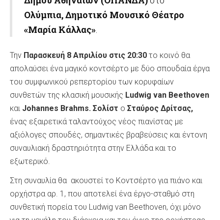
Δήμου Αθηναίων
(ΟΠΑΝΔΑ)
στο
Ολύμπια, Δημοτικό Μουσικό Θέατρο
«
Μαρία Κάλλας
»
.
Την
Παρασκευή 8 Απριλίου στις 20:30
το κοινό θα
απολαύσει ένα μαγικό κοντσέρτο με δύο σπουδαία έργα
του συμφωνικού ρεπερτορίου των κορυφαίων
συνθετών της κλασική μουσικής
Ludwig
van
Beethoven
και
Johannes
Brahms
. Σολίστ
ο
Σταύρος Δρίτσας,
ένας εξαιρετικά ταλαντούχος νέος πιανίστας με
αξιόλογες σπουδές, σημαντικές βραβεύσεις και έντονη
συναυλιακή δραστηριότητα στην Ελλάδα και το
εξωτερικό.
Στη συναυλία θα ακουστεί το Κοντσέρτο για πιάνο και
ορχήστρα αρ. 1, που αποτελεί ένα έργο-σταθμό στη
συνθετική πορεία του Ludwig van Beethoven, όχι μόνο