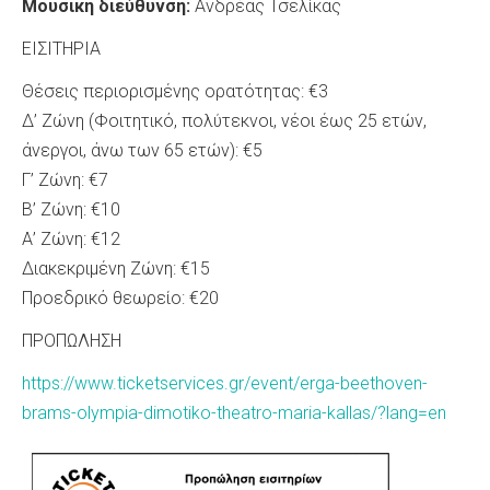
Μουσική διεύθυνση:
Ανδρέας Τσελίκας
ΕΙΣΙΤΗΡΙΑ
Θέσεις περιορισμένης ορατότητας: €3
Δ’ Ζώνη (Φοιτητικό, πολύτεκνοι, νέοι έως 25 ετών,
άνεργοι, άνω των 65 ετών): €5
Γ’ Ζώνη: €7
Β’ Ζώνη: €10
Α’ Ζώνη: €12
Διακεκριμένη Ζώνη: €15
Προεδρικό θεωρείο: €20
ΠΡΟΠΩΛΗΣΗ
https://www.ticketservices.gr/event/erga-beethoven-
brams-olympia-dimotiko-theatro-maria-kallas/?lang=en