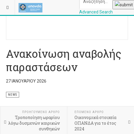
ΒΡΊΣΚΕΣΤΕ ΕΔΏ:
ΑΡΧΙΚΉ
Advanced Search
OPANDAcityofathe
Ανακοίνωση αναβολής
παραστάσεων
27 ΙΑΝΟΥΑΡΊΟΥ 2026
NEWS
ΠΡΟΗΓΟΎΜΕΝΟ ΆΡΘΡΟ
ΕΠΌΜΕΝΟ ΆΡΘΡΟ
Τροποποίηση ωραρίου
Οικονομικά στοιχεία
λόγω δυσμενών καιρικών
ΟΠΑΝΔΑ για το έτος
συνθηκών
2024