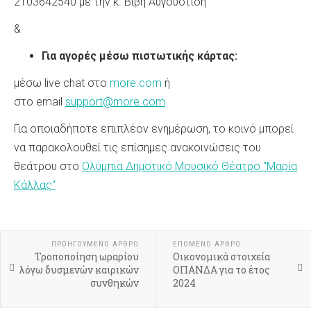
2103642540 με την κ. Βιβή Αυγουστίδη
&
Για αγορές μέσω πιστωτικής κάρτας:
μέσω live chat στο
more.com
ή
στο email
support@more.com
Για οποιαδήποτε επιπλέον ενημέρωση, το κοινό μπορεί
να παρακολουθεί τις επίσημες ανακοινώσεις του
θεάτρου στο
Ολύμπια Δημοτικό Μουσικό Θέατρο "Μαρία
Κάλλας"
ΠΡΟΗΓΟΎΜΕΝΟ ΆΡΘΡΟ
ΕΠΌΜΕΝΟ ΆΡΘΡΟ
Τροποποίηση ωραρίου
Οικονομικά στοιχεία
λόγω δυσμενών καιρικών
ΟΠΑΝΔΑ για το έτος
συνθηκών
2024