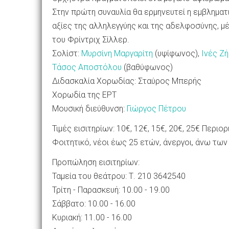
Στην πρώτη συναυλία θα ερμηνευτεί η εμβληματ
αξίες της αλληλεγγύης και της αδελφοσύνης, μ
του Φρίντριχ Σίλλερ.
Σολίστ:
Μυρσίνη Μαργαρίτη
(υψίφωνος),
Ινές Ζ
Τάσος Αποστόλου
(βαθύφωνος)
Διδασκαλία Χορωδίας: Σταύρος Μπερής
Χορωδία της ΕΡΤ
Μουσική διεύθυνση:
Γιώργος Πέτρου
Τιμές εισιτηρίων: 10€, 12€, 15€, 20€, 25€ Περι
Φοιτητικό, νέοι έως 25 ετών, άνεργοι, άνω των
Προπώληση εισιτηρίων:
Ταμεία του θεάτρου: Τ. 210 3642540
Τρίτη - Παρασκευή: 10.00 - 19.00
Σάββατο: 10.00 - 16.00
Κυριακή: 11.00 - 16.00