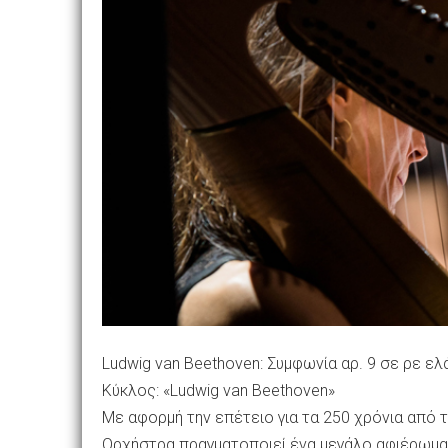
Ludwig van Beethoven: Συμφωνία αρ. 9 σε ρε ε
Κύκλος: «Ludwig van Beethoven»
Με αφορμή την επέτειο για τα 250 χρόνια από τ
Ορχήστρα πραγματοποιεί ένα μεγάλο αφιέρωμα 