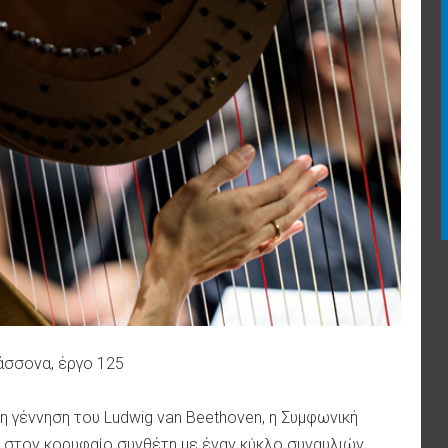
λάσσονα, έργο 125
η γέννηση του Ludwig van Beethoven, η Συμφωνική
στον κορυφαίο συνθέτη με έναν κύκλο συναυλιών.