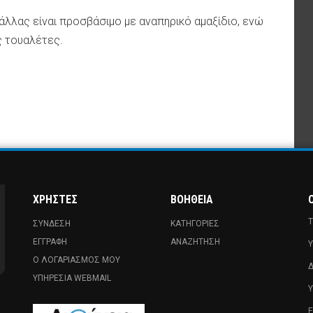
λλας είναι προσβάσιμο με αναπηρικό αμαξίδιο, ενώ
ς τουαλέτες.
ΧΡΉΣΤΕΣ
ΒΟΉΘΕΙΑ
Ο
Τ
ΣΎΝΔΕΣΗ
ΚΑΤΗΓΟΡΊΕΣ
ΕΓΓΡΑΦΉ
ΑΝΑΖΉΤΗΣΗ
Υ
Ο ΛΟΓΑΡΙΑΣΜΌΣ ΜΟΥ
Δ
ΥΠΗΡΕΣΊΑ WEBMAIL
Ε