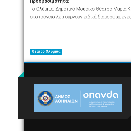
Προσβασιμότητα:
Το Ολύμπια, Δημοτικό Μουσικό Θέατρο Μαρία Κά
στο ισόγειο λειτουργούν ειδικά διαμορφωμένε
Θέατρο Ολύμπια