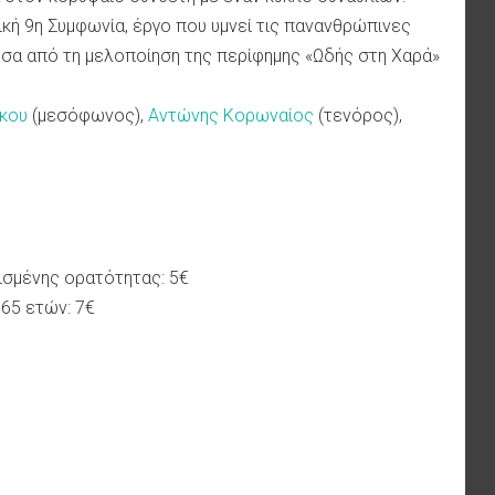
ική 9η Συμφωνία, έργο που υμνεί τις πανανθρώπινες
έσα από τη μελοποίηση της περίφημης «Ωδής στη Χαρά»
ήκου
(μεσόφωνος),
Αντώνης Κορωναίος
(τενόρος),
ορισμένης ορατότητας: 5€
 65 ετών: 7€