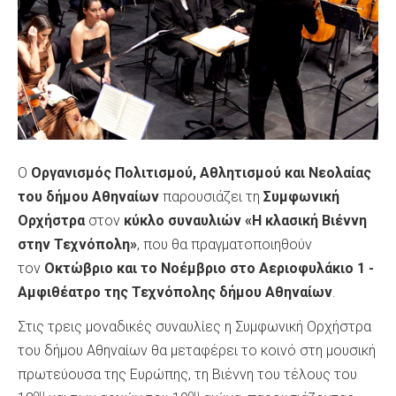
Ο
Οργανισμός Πολιτισμού, Αθλητισμού και Νεολαίας
του δήμου Αθηναίων
παρουσιάζει τη
Συμφωνική
Ορχήστρα
στον
κύκλο συναυλιών «Η κλασική Βιέννη
στην Τεχνόπολη»
, που θα πραγματοποιηθούν
τον
Οκτώβριο και το Νοέμβριο στο Αεριοφυλάκιο 1 -
Αμφιθέατρο της Τεχνόπολης δήμου Αθηναίων
.
Στις τρεις μοναδικές συναυλίες η Συμφωνική Ορχήστρα
του δήμου Αθηναίων θα μεταφέρει το κοινό στη μουσική
πρωτεύουσα της Ευρώπης, τη Βιέννη του τέλους του
ου
ου