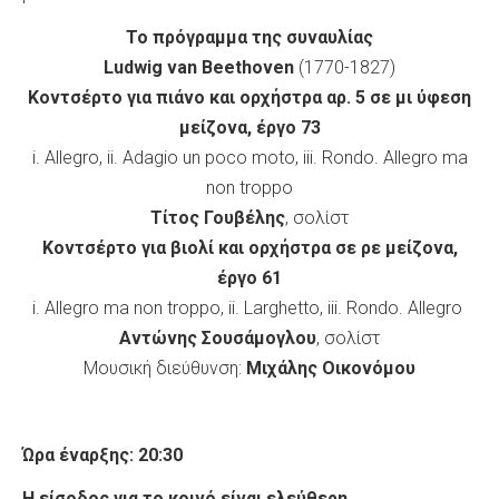
Το πρόγραμμα της συναυλίας
Ludwig van Beethoven
(1770-1827)
Kοντσέρτο για πιάνο και ορχήστρα αρ. 5 σε μι ύφεση
μείζονα, έργο 73
i. Allegro, ii. Adagio un poco moto, iii. Rondo. Allegro ma
non troppo
Τίτος Γουβέλης
, σολίστ
Κοντσέρτο για βιολί και ορχήστρα σε ρε μείζονα,
έργο 61
i. Allegro ma non troppo, ii. Larghetto, iii. Rondo. Allegro
Αντώνης Σουσάμογλου
, σολίστ
Μουσική διεύθυνση:
Μιχάλης Οικονόμου
Ώρα έναρξης: 20:30
Η είσοδος για το κοινό είναι ελεύθερη.