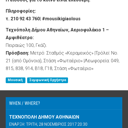
Πληροφορίες
:
τ
. 210 92 43 760|
#mousikigiaolous
Τεχνόπολη Δήμου Αθηναίων, Αεριοφυλάκιο 1 –
Αμφιθέατρο:
Πειραιώς 100, Γκάζι
Πρόσβαση:
Μετρό: Σταθμός «Κεραμεικός» |Τρόλεï: No.
21 (από Ομόνοια), Στάση «Φωταέριο» |Λεωφορεία: 049,
815, 838, 914, Β18, Γ18, Στάση «Φωταέριο»
Μουσική
Συμφωνική Ορχήστρα
WHEN / WHERE?
ΤΕΧΝΌΠΟΛΗ ΔΉΜΟΥ ΑΘΗΝΑΊΩΝ
ΈΝΑΡΞΗ: ΤΡΊΤΗ, 28 ΝΟΈΜΒΡΙΟΣ 2017 20:30