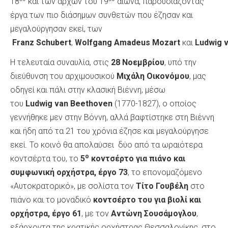
18
και των αρχών του 19
αιώνα, παρουσιάζοντας
έργα των πιο διάσημων συνθετών που έζησαν και
μεγαλούργησαν εκεί, των
Franz
Schubert
,
Wolfgang
Amadeus
Mozart
και
Ludwig
Η τελευταία συναυλία, στις
28 Νοεμβρίου
, υπό την
διεύθυνση του αρχιμουσικού
Μιχάλη Οικονόμου
, μας
οδηγεί και πάλι στην κλασική Βιέννη, μέσω
του
Ludwig
van
Beethoven
(1770-1827), ο οποίος
γεννήθηκε μεν στην Βόννη, αλλά βαφτίστηκε στη Βιέννη
και ήδη από τα 21 του χρόνια έζησε και μεγαλούργησε
εκεί. Το κοινό θα απολαύσει δύο από τα ωραιότερα
ο
κοντσέρτα του, το
5
κοντσέρτο για πιάνο και
συμφωνική ορχήστρα, έργο 73
, το επονομαζόμενο
«Αυτοκρατορικό», με σολίστα τον
Τίτο Γουβέλη
στο
πιάνο και το μοναδικό
κοντσέρτο του για βιολί και
ορχήστρα, έργο 61
, με τον
Αντώνη Σουσάμογλου
,
εξάρχοντα της κρατικής ορχήστρας Θεσσαλονίκης, στο