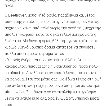
βιολί.
Ο Beethoven, μουσική ιδιοφυΐα, παράδειγμα και μέτρο
σύγκρισης για όλους τους μεταγενέστερους συνθέτες,
άρχισε να χάνει από πολύ νωρίς την ακοή του, μέχρι την
απόλυτη κώφωση κατά τα δέκα τελευταία χρόνια της
ζωής του. Με δυνατή όμως θέληση, αγωνιστικότητα και
κυρίως υψηλό μουσικό όραμα κατάφερε να συνθέσει
πολλά από τα αριστουργήματά του.
«Ω, εσείς άνθρωποι που πιστεύετε ή λέτε ότι είμαι
κακόβουλος, πεισματάρης ή μισάνθρωπος, πόσο πολύ
με αδικείτε. Δεν ξέρετε τον κρυφό λόγο που με κάνει
να φαίνομαι έτσι στα μάτια σας. Θα έδινα τέλος στη ζωή
μου αν δεν ήταν η τέχνη μου, μόνο αυτή, που με κράτησε
πίσω. Φάνταζε αδύνατο να εγκαταλείψω τα εγκόσμια
μέχρι να βγάλω έξω όλα όσα ένιωθα ότι υπήρχαν μέσα
μου».