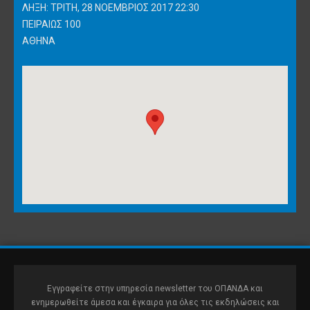
ΛΉΞΗ: ΤΡΊΤΗ, 28 ΝΟΈΜΒΡΙΟΣ 2017 22:30
ΠΕΙΡΑΙΏΣ 100
ΑΘΉΝΑ
Εγγραφείτε στην υπηρεσία newsletter του ΟΠΑΝΔΑ και
ενημερωθείτε άμεσα και έγκαιρα για όλες τις εκδηλώσεις και