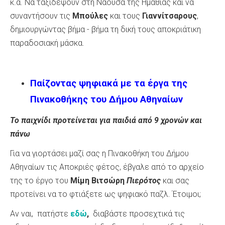
κ.ά. Να ταξιδέψουν στη Νάουσα της Ημαθίας και να
συναντήσουν τις
Μπούλες
και τους
Γιαννίτσαρους
,
δημιουργώντας βήμα - βήμα τη δική τους αποκριάτικη
παραδοσιακή μάσκα.
Παίζοντας ψηφιακά με τα έργα της
Πινακοθήκης του Δήμου Αθηναίων
Το παιχνίδι προτείνεται για παιδιά από 9 χρονών και
πάνω
Για να γιορτάσει μαζί σας η Πινακοθήκη του Δήμου
Αθηναίων τις Αποκριές φέτος, έβγαλε από το αρχείο
της το έργο του
Μίμη Βιτσώρη
Πιερότος
και σας
προτείνει να το φτιάξετε ως ψηφιακό παζλ. Έτοιμοι;
Αν ναι, πατήστε
εδώ
,
διαβάστε προσεχτικά τις