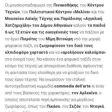
Οι μουσειοπαιδαγωγοί της
Πινακοθήκης
, του
Κέντρου
Τεχνών
, του
Πολιτιστικού Κέντρου «Μελίνα»
και του
Μουσείου Λαϊκής Τέχνης και Παράδοσης «Αγγελική
Χατζημιχάλη» του Δήμου Αθηναίων
καλούν
τα παιδιά
6 ως 12 ετών και τις οικογένειές τους
να παίξουν με
το έργο
Πιερότος
του
Μίμη Βιτσώρη
υπό την μορφή
ψηφιακού παζλ, να
ζωγραφίσουν τον δικό τους
ελπιδοφόρο χαρταετό
και να
«αμολήσουν καλούμπα»
στα όνειρά τους. Να κάνουν ένα ψηφιακό ταξίδι στον
κόσμο της τέχνης με αποκριάτικη διάθεση, αφήνοντας
τη φαντασία τους ελεύθερη για να φτιάξουν το δικό
τους έργο τέχνης. Nα γνωρίσουν την ιταλική
αυτοσχεδιαστική κωμωδία
commedia dell’arte
κι έναν
από τους βασικούς της χαρακτήρες,
τον Αρλεκίνο
, ο
οποίος αποτέλεσε πηγή έμπνευσης για μεγάλους
ζωγράφους, όπως τον
Πικάσο
, τον
Σεζάν
, τον
Ντεγκά
,