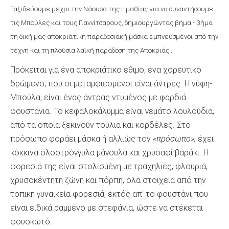
Ταξιδεύουμε μέχρι την Νάουσα της Ημαθίας για να συναντήσουμε
τις Μπούλες και τους Γιαννίτσαρους, δημιουργώντας βήμα - βήμα
τη δική μας αποκριάτικη παραδοσιακή μάσκα εμπνευσμένοι από την
τέχνη και τη πλούσια λαϊκή παράδοση της Αποκριάς...
Πρόκειται για ένα αποκριάτικο έθιμο, ένα χορευτικό
δρώμενο, που οι μεταμφιεσμένοι είναι άντρες. Η νύφη-
Μπούλα, είναι ένας άντρας ντυμένος με φαρδιά
φουστάνια. Το κεφαλοκάλυμμα είναι γεμάτο λουλούδια,
από τα οποία ξεκινούν τούλια και κορδέλες. Στο
πρόσωπο φοράει μάσκα ή αλλιώς τον
«πρόσωπο»,
έχει
κόκκινα ολοστρόγγυλα μάγουλα και χρυσαφί βαράκι. Η
φορεσιά της είναι στολισμένη με τραχηλιές, φλουριά,
χρυσοκέντητη ζώνη και πόρπη, όλα στοιχεία από την
τοπική γυναικεία φορεσιά, εκτός απ' το φουστάνι που
είναι ειδικά ραμμένο με στεφάνια, ώστε να στέκεται
φουσκωτό.