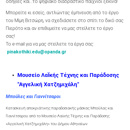
οδηγίες και…το ψηφιακό διαδραστικό παιχνίδι ξεκινά!
Μπορείτε κι εσείς, αντλώντας έμπνευση από το έργο
του Μίμη Βιτσώρη, να σχεδιάσετε στο σπίτι το δικό σας
Πιερότο και αν επιθυμείτε να μας στείλετε το έργο
σας!
Το e-mail για να μας στείλετε τα έργα σας:
pinakothiki.edu@opanda.gr
Μουσείο ΛαΪκής Τέχνης και Παράδοσης
"Αγγελική Χατζημιχάλη"
Μπούλες και Γιαννίτσαροι
Κατασκευή αποκριάτικης παραδοσιακής μάσκας Μπούλας και
Γιαννίτσαρου από το Μουσείο Λαϊκής Τέχνης και Παράδοσης
«Αγγελική Χατζημιχάλη» του Δήμου Αθηναίων.